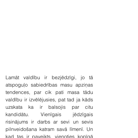
Lamāt valdību ir bezjēdzīgi, jo tā 
atspoguļo sabiedrības masu apziņas 
tendences, par cik pati masa tādu 
valdību ir izvēlējusies, pat tad ja kāds 
uzskata ka ir balsojis par citu 
kandidātu. Vienīgais jēdzīgais 
risinājums ir darbs ar sevi un sevis 
pilnveidošana katram savā līmenī. Un 
kad tas ir paveikts, vienoties kopīgā 