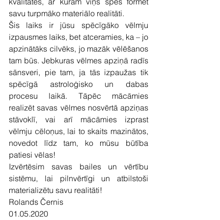
kvalitātes, ar kurām viņš spēs formēt 
savu turpmāko materiālo realitāti.
Šis laiks ir jūsu spēcīgāko vēlmju 
izpausmes laiks, bet atceramies, ka – jo 
apzinātāks cilvēks, jo mazāk vēlēšanos 
tam būs. Jebkuras vēlmes apziņā radīs 
sānsveri, pie tam, ja tās izpaužas tik 
spēcīgā astroloģisko un dabas 
procesu laikā. Tāpēc mācāmies 
realizēt savas vēlmes nosvērtā apziņas 
stāvoklī, vai arī mācāmies izprast 
vēlmju cēloņus, lai to skaits mazinātos, 
novedot līdz tam, ko mūsu būtība 
patiesi vēlas!
Izvērtēsim savas bailes un vērtību 
sistēmu, lai pilnvērtīgi un atbilstoši 
materializētu savu realitāti!
Rolands Černis
01.05.2020