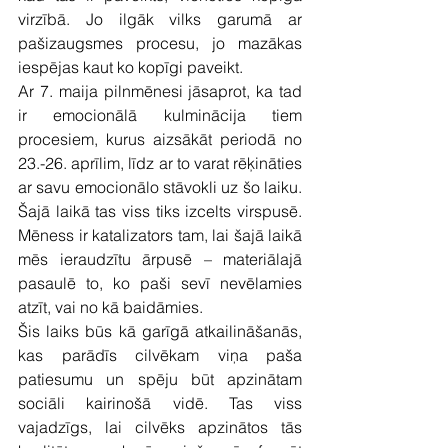
virzībā. Jo ilgāk vilks garumā ar 
pašizaugsmes procesu, jo mazākas 
iespējas kaut ko kopīgi paveikt.
Ar 7. maija pilnmēnesi jāsaprot, ka tad 
ir emocionālā kulminācija tiem 
procesiem, kurus aizsākāt periodā no 
23.-26. aprīlim, līdz ar to varat rēķināties 
ar savu emocionālo stāvokli uz šo laiku. 
Šajā laikā tas viss tiks izcelts virspusē. 
Mēness ir katalizators tam, lai šajā laikā 
mēs ieraudzītu ārpusē – materiālajā 
pasaulē to, ko paši sevī nevēlamies 
atzīt, vai no kā baidāmies.
Šis laiks būs kā garīgā atkailināšanās, 
kas parādīs cilvēkam viņa paša 
patiesumu un spēju būt apzinātam 
sociāli kairinošā vidē. Tas viss 
vajadzīgs, lai cilvēks apzinātos tās 