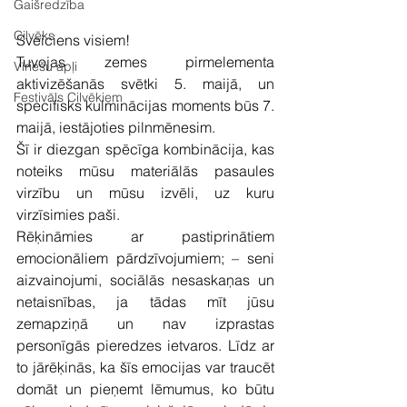
Gaišredzība
Cilvēks
Sveiciens visiem!
Tuvojas zemes pirmelementa 
Vīriešu apļi
aktivizēšanās svētki 5. maijā, un 
Festivāls Cilvēkiem
specifisks kulminācijas moments būs 7. 
maijā, iestājoties pilnmēnesim.
Šī ir diezgan spēcīga kombinācija, kas 
noteiks mūsu materiālās pasaules 
virzību un mūsu izvēli, uz kuru 
virzīsimies paši.
Rēķināmies ar pastiprinātiem 
emocionāliem pārdzīvojumiem; – seni 
aizvainojumi, sociālās nesaskaņas un 
netaisnības, ja tādas mīt jūsu 
zemapziņā un nav izprastas 
personīgās pieredzes ietvaros. Līdz ar 
to jārēķinās, ka šīs emocijas var traucēt 
domāt un pieņemt lēmumus, ko būtu 