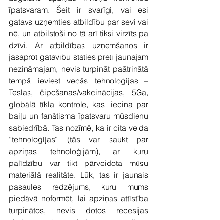
īpatsvaram. Šeit ir svarīgi, vai esi 
gatavs uzņemties atbildību par sevi vai 
nē, un atbilstoši no tā arī tiksi virzīts pa 
dzīvi. Ar atbildības uzņemšanos ir 
jāsaprot gatavību stāties pretī jaunajam 
nezināmajam, nevis turpināt paātrinātā 
tempā ieviest vecās tehnoloģijas – 
Teslas, čipošanas/vakcinācijas, 5Ga, 
globālā tīkla kontrole, kas liecina par 
baiļu un fanātisma īpatsvaru mūsdienu 
sabiedrībā. Tas nozīmē, ka ir cita veida 
“tehnoloģijas” (tās var saukt par 
apziņas tehnoloģijām), ar kuru 
palīdzību var tikt pārveidota mūsu 
materiālā realitāte. Lūk, tas ir jaunais 
pasaules redzējums, kuru mums 
piedāvā noformēt, lai apziņas attīstība 
turpinātos, nevis dotos recesijas 