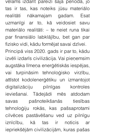
vēlams izdarīt pareizi šajā periodā, jo 
tas ir tas, kas noteiks jūsu materiālo 
realitāti nākamajam gadam. Esat 
uzmanīgi ar to, kā veidosiet savu 
materiālo realitāti: – te neiet runa tikai 
par finansiālo labklājību, bet gan par 
fizisko vidi, kādu formējat savai dzīvei.
Principā viss 2020. gads ir par to, kādu 
izvēli izdarīs civilizācija. Vai pieņemsim 
augstāka līmeņa enerģētiskās iespējas, 
vai turpināsim tehnoloģisko virzību, 
attīstot kodolenerģētiku un izmantojot 
digitalizāciju pilnīgas kontroles 
ieviešanai. Tādejādi mēs atdodam 
savas pašnoteikšanās tiesības 
tehnoloģiju rokās, kas pašsaprotami 
cilvēces pastāvēšanu ved uz pilnīgu 
iznīcību, kā tas ir noticis ar 
iepriekšējām civilizācijām, kuras pašas 