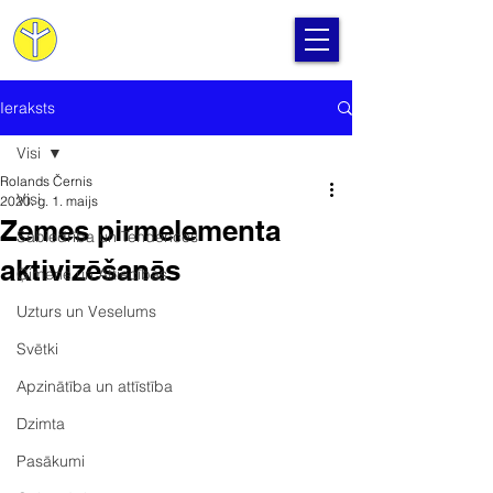
Cilvēka Apziņas Skola
Ieraksts
Visi
Rolands Černis
Visi
2020. g. 1. maijs
Zemes pirmelementa
Sabiedrība un Tendences
aktivizēšanās
Ģimene un Attiecības
Uzturs un Veselums
Svētki
Apzinātība un attīstība
Dzimta
Pasākumi