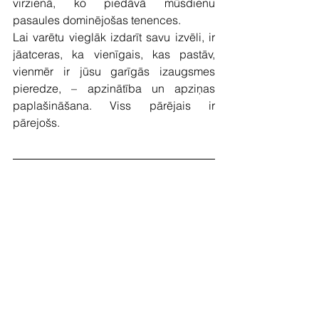
virzienā, ko piedāvā mūsdienu 
pasaules dominējošas tenences.
Lai varētu vieglāk izdarīt savu izvēli, ir 
jāatceras, ka vienīgais, kas pastāv, 
vienmēr ir jūsu garīgās izaugsmes 
pieredze, – apzinātība un apziņas 
paplašināšana. Viss pārējais ir 
pārejošs.