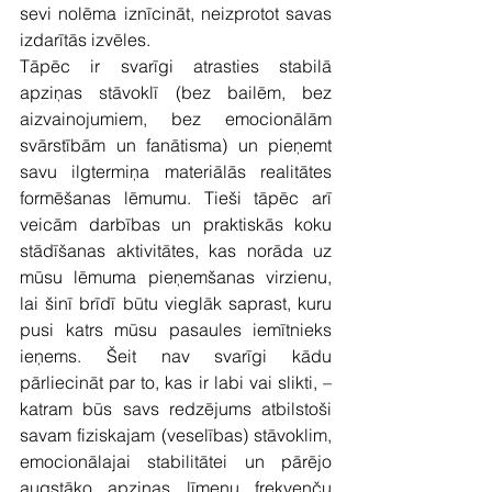
sevi nolēma iznīcināt, neizprotot savas 
izdarītās izvēles.
Tāpēc ir svarīgi atrasties stabilā 
apziņas stāvoklī (bez bailēm, bez 
aizvainojumiem, bez emocionālām 
svārstībām un fanātisma) un pieņemt 
savu ilgtermiņa materiālās realitātes 
formēšanas lēmumu. Tieši tāpēc arī 
veicām darbības un praktiskās koku 
stādīšanas aktivitātes, kas norāda uz 
mūsu lēmuma pieņemšanas virzienu, 
lai šinī brīdī būtu vieglāk saprast, kuru 
pusi katrs mūsu pasaules iemītnieks 
ieņems. Šeit nav svarīgi kādu 
pārliecināt par to, kas ir labi vai slikti, – 
katram būs savs redzējums atbilstoši 
savam fiziskajam (veselības) stāvoklim, 
emocionālajai stabilitātei un pārējo 
augstāko apziņas līmeņu frekvenču 