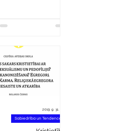
padarot savu dzīvi bezjēdzīgu....
2019. g. 31. dec.
Sabiedrība un Tendences