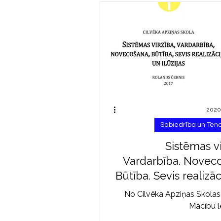
2020.
Sabiedrība un Te
Sistēmas vi
Vardarbība. Novec
Būtība. Sevis realizāc
il
No Cilvēka Apziņas Skolas
Mācību l