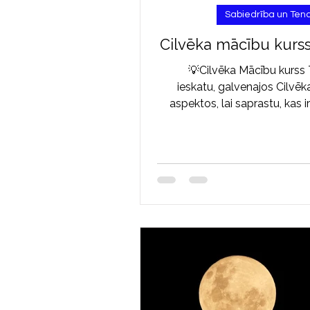
Sabiedrība un Te
Cilvēka mācību kurs
💡Cilvēka Mācību kurss
ieskatu, galvenajos Cilvēk
aspektos, lai saprastu, kas i
un kāda ir viņa lom