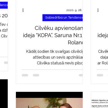
ndences
2020. g. 28. dec.
s 2024
Sabiedrība un Tendences
 Tev dos
Cilvēku apvienošanās
a dzīves
ideja “KOPA”. Saruna Nr.1 ar
idej
r Cilvēks
Rolandu
a šajā...
Kādēļ šodien tik svarīgas cilvēcīgās
Cilvē
attiecības un sevis apzināšanās
daļa
Cilvēka statusā nevis pilsoņa,
ar Ro
amatpersonas, nodokļu maksātāja,...