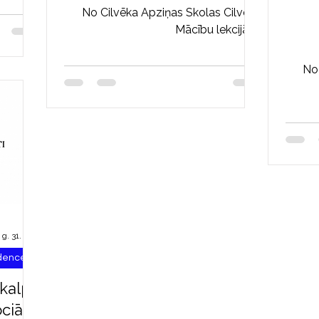
nepiedalāmies savas
No Cilvēka Apziņas Skolas Cilvēka
dzīves veidošanā?
Mācību lekcijām.
Kar
No 
 g. 31. dec.
ndences
kalpo
ociālie