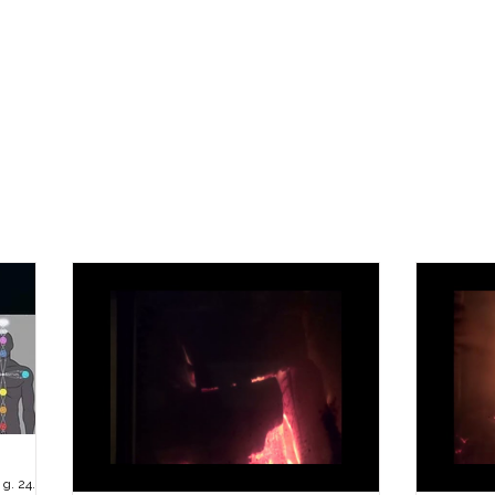
Konsultācijas
Notikumi un Aktualitātes
Kopiena
g. 24. nov.