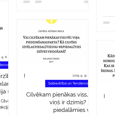
 g. 6. janv.
ndences
rzība.
2019. g. 31. dec.
ošana.
Sabiedrība un Tendences
ija un
Cilvēkam pienākas viss, jo
ūzijas.
 Cilvēka
viņš ir dzimis? Kā
ekcijām.
piedalāmies vai