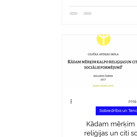
2019.
Sabiedrība un Te
Kādam mērķim 
reliģijas un citi s