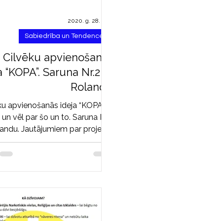
2020. g. 28. dec.
Sabiedrība un Tendences
Cilvēku apvienošanās
a “KOPA”. Saruna Nr.2 ar
Rolandu
ku apvienošanās ideja “KOPA”. 2.
 un vēl par šo un to. Saruna Nr.2
landu. Jautājumiem par projektu
“KOPA” un Kopas tiesību...