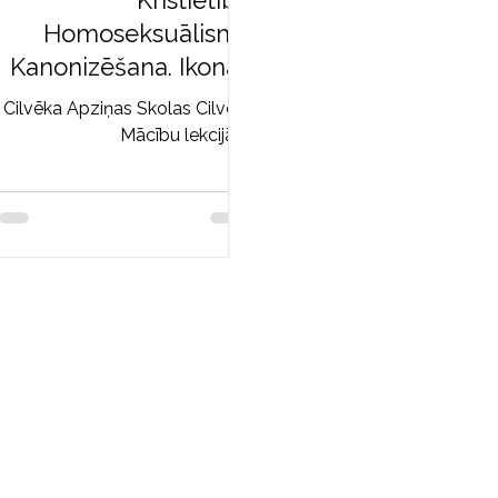
Kristietība.
Homoseksuālisms.
Kanonizēšana. Ikonas.
ma. Religiskā piesaiste
Cilvēka Apziņas Skolas Cilvēka
un atkarība.
Mācību lekcijām.