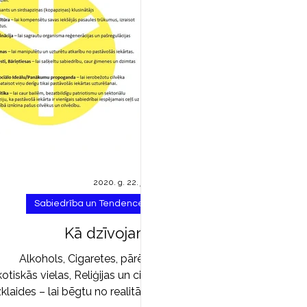
2020. g. 22. janv.
Sabiedrība un Tendences
Kā dzīvojam?
Alkohols, Cigaretes, pārējās
otiskās vielas, Reliģijas un citas
zklaides – lai bēgtu no realitātes