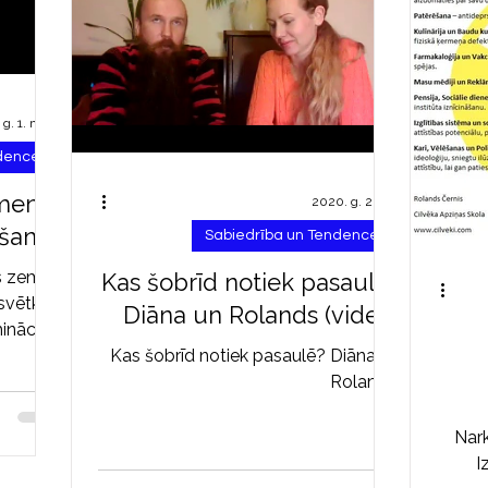
g. 1. maijs
ndences
menta
2020. g. 2. apr.
ēšanās
Sabiedrība un Tendences
as zemes
Kas šobrīd notiek pasaulē?
vētki 5.
Diāna un Rolands (video)
inācijas
joties...
Kas šobrīd notiek pasaulē? Diāna un
Rolands:
Nark
I