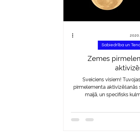
2020. 
Sabiedrība un Te
Zemes pirmele
aktiviz
Sveiciens visiem! Tuvoj
pirmelementa aktivizēšanās s
maijā, un specifisks kulm
moments būs 7. maijā, iestā