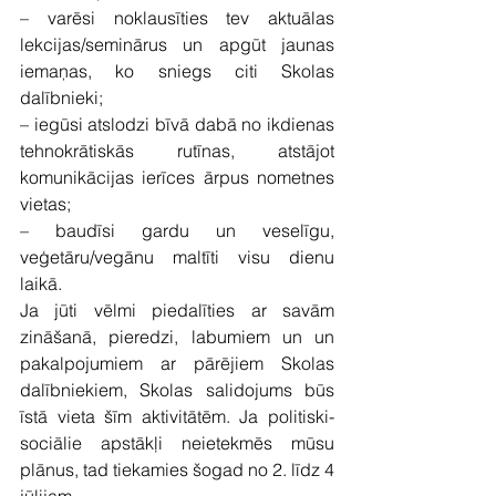
– varēsi noklausīties tev aktuālas 
lekcijas/seminārus un apgūt jaunas 
iemaņas, ko sniegs citi Skolas 
dalībnieki;
– iegūsi atslodzi bīvā dabā no ikdienas 
tehnokrātiskās rutīnas, atstājot 
komunikācijas ierīces ārpus nometnes 
vietas;
– baudīsi gardu un veselīgu, 
veģetāru/vegānu maltīti visu dienu 
laikā.
Ja jūti vēlmi piedalīties ar savām 
zināšanā, pieredzi, labumiem un un 
pakalpojumiem ar pārējiem Skolas 
dalībniekiem, Skolas salidojums būs 
īstā vieta šīm aktivitātēm. Ja politiski-
sociālie apstākļi neietekmēs mūsu 
plānus, tad tiekamies šogad no 2. līdz 4 