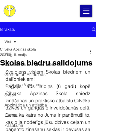
Cilvēka Apziņas Skola
Ieraksts
Visi
Cilvēka Apziņas skola
Visi
2021. g. 9. maijs
Skolas biedru salidojums
Sabiedrība un Tendences
Sveiciens visiem Skolas biedriem un 
Ģimene un Attiecības
dalībniekiem!
Uzturs un Veselums
Pagājis labs laiciņš (6 gadi) kopš 
Cilvēka Apziņas Skola sniedz 
Svētki
zināšanas un praktisko atbalstu Cilvēka 
Apzinātība un attīstība
dzīves un garīgās pilnveidošanās ceļā. 
Ceru, ka katrs no Jums ir paņēmuši to, 
Dzimta
kas bija noderīgs jūsu dzīves ceļam un 
Pasākumi
paņemto zināšanu sēklas ir devušas arī 