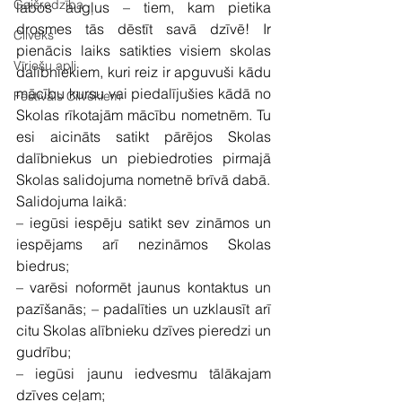
Gaišredzība
labos augļus – tiem, kam pietika 
drosmes tās dēstīt savā dzīvē! Ir 
Cilvēks
pienācis laiks satikties visiem skolas 
Vīriešu apļi
dalībniekiem, kuri reiz ir apguvuši kādu 
mācību kursu vai piedalījušies kādā no 
Festivāls Cilvēkiem
Skolas rīkotajām mācību nometnēm. Tu 
esi aicināts satikt pārējos Skolas 
dalībniekus un piebiedroties pirmajā 
Skolas salidojuma nometnē brīvā dabā.
Salidojuma laikā:
– iegūsi iespēju satikt sev zināmos un 
iespējams arī nezināmos Skolas 
biedrus;
– varēsi noformēt jaunus kontaktus un 
pazīšanās; – padalīties un uzklausīt arī 
citu Skolas alībnieku dzīves pieredzi un 
gudrību;
– iegūsi jaunu iedvesmu tālākajam 
dzīves ceļam;