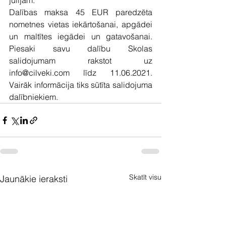
jūlijam.
Dalības maksa 45 EUR paredzēta 
nometnes vietas iekārtošanai, apgādei 
un maltītes iegādei un gatavošanai. 
Piesaki savu dalību Skolas 
salidojumam rakstot uz 
info@cilveki.com līdz 11.06.2021. 
Vairāk informācija tiks sūtīta salidojuma 
dalībniekiem.
Skatīt visu
Jaunākie ieraksti