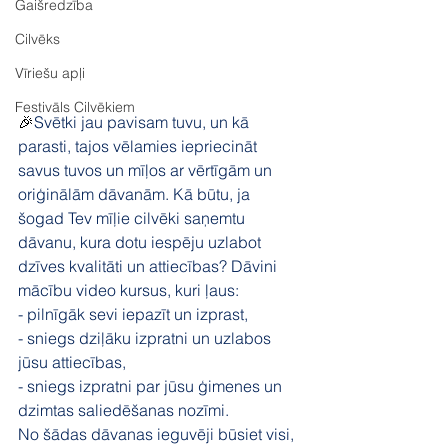
Gaišredzība
Cilvēks
Vīriešu apļi
Festivāls Cilvēkiem
🎉
Svētki jau pavisam tuvu, un kā 
parasti, tajos vēlamies iepriecināt 
savus tuvos un mīļos ar vērtīgām un 
oriģinālām dāvanām. Kā būtu, ja 
šogad Tev mīļie cilvēki saņemtu 
dāvanu, kura dotu iespēju uzlabot 
dzīves kvalitāti un attiecības? Dāvini 
mācību video kursus, kuri ļaus:
- pilnīgāk sevi iepazīt un izprast,
- sniegs dziļāku izpratni un uzlabos 
jūsu attiecības,
- sniegs izpratni par jūsu ģimenes un 
dzimtas saliedēšanas nozīmi. 
No šādas dāvanas ieguvēji būsiet visi, 