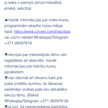
jo katrs ir pelnijis dzīvot mīlestībā, 
priekā, saticībā.
🔥Vairāk informācijas par video kursu 
programmām atradīsi mūsu mājas 
lapā: 
https://www.cilveki.com/macibas
vai uzzini rakstot Whatsapp/Telegram 
+371 26597818
🌟lekcijas par interesējošo tēmu vari 
iegādāties arī atsevišķi. Vairāk 
informācijas pie mācību kursu 
aprakstiem.
🌟vari dāvināt arī dāvanu karti par 
paša izvēlētu summu, lai dāvanas 
saņēmējs izvēlas pats sev aktuālāko 
lekciju tēmu. (Raksti 
Whatsapp/Telegram +371 26597818)
🌟ja zini, ka nepieciešama palīdzība, 