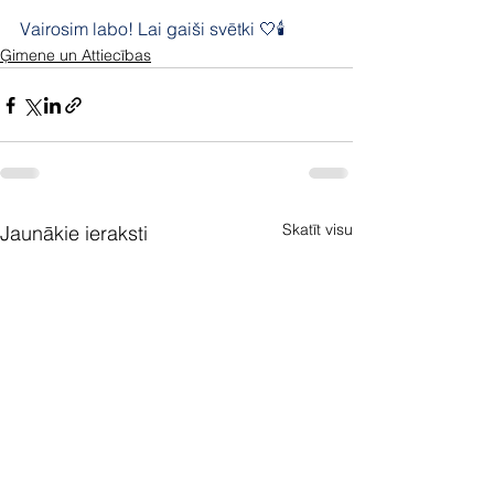
Vairosim labo! Lai gaiši svētki 🤍🕯️
Ģimene un Attiecības
Skatīt visu
Jaunākie ieraksti