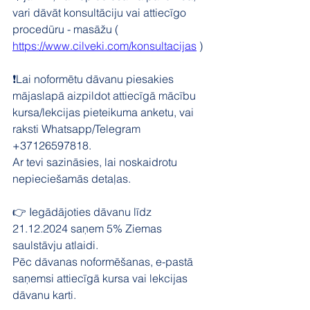
vari dāvāt konsultāciju vai attiecīgo 
procedūru - masāžu ( 
https://www.cilveki.com/konsultacijas
 ) 
❗Lai noformētu dāvanu piesakies 
mājaslapā aizpildot attiecīgā mācību 
kursa/lekcijas pieteikuma anketu, vai 
raksti Whatsapp/Telegram 
+37126597818.
Ar tevi sazināsies, lai noskaidrotu 
nepieciešamās detaļas. 
👉 Iegādājoties dāvanu līdz 
21.12.2024 saņem 5% Ziemas 
saulstāvju atlaidi. 
Pēc dāvanas noformēšanas, e-pastā 
saņemsi attiecīgā kursa vai lekcijas 
dāvanu karti. 