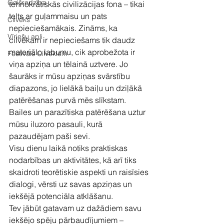
Gaišredzība
tehnokrātiskās civilizācijas fona – tikai 
telts ar guļammaisu un pats 
Cilvēks
nepieciešamākais. Zināms, ka 
Vīriešu apļi
cilvēkam ir nepieciešams tik daudz 
materiālo labumu, cik aprobežota ir 
Festivāls Cilvēkiem
viņa apziņa un tēlainā uztvere. Jo 
šaurāks ir mūsu apziņas svārstību 
diapazons, jo lielākā baiļu un dziļākā 
patērēšanas purvā mēs slīkstam. 
Bailes un parazītiska patērēšana uztur 
mūsu iluzoro pasauli, kurā 
pazaudējam paši sevi.
Visu dienu laikā notiks praktiskas 
nodarbības un aktivitātes, kā arī tiks 
skaidroti teorētiskie aspekti un raisīsies 
dialogi, vērsti uz savas apziņas un 
iekšējā potenciāla atklāšanu.
Tev jābūt gatavam uz dažādiem savu 
iekšējo spēju pārbaudījumiem – 