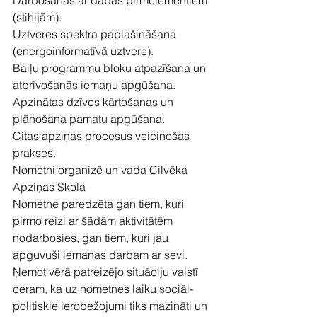
Darbošanās ar dabas pirmelementiem 
(stihijām).
Uztveres spektra paplašināšana 
(energoinformatīvā uztvere).
Baiļu programmu bloku atpazīšana un 
atbrīvošanās iemaņu apgūšana.
Apzinātas dzīves kārtošanas un 
plānošana pamatu apgūšana.
Citas apziņas procesus veicinošas 
prakses.
Nometni organizē un vada Cilvēka 
Apziņas Skola
Nometne paredzēta gan tiem, kuri 
pirmo reizi ar šādām aktivitātēm 
nodarbosies, gan tiem, kuri jau 
apguvuši iemaņas darbam ar sevi.
Ņemot vērā patreizējo situāciju valstī 
ceram, ka uz nometnes laiku sociāl-
politiskie ierobežojumi tiks mazināti un 