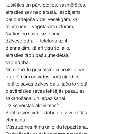
kustēties un pārvietoties, sasmērēties, 
atrasties sev nepierastā, iespējams, 
pat biedējošā vidē; veselīgam, kā 
minimums – veģetāram uzturam; 
šķirties no sava „uzticamā 
dzīvesbiedra” – telefona uz 4 
diennaktīm, kā arī visu šo laiku 
atrasties tādu pašu „meklētāju” 
sabiedrībā.
Nometnē Tu gūsi atslodzi no ikdienas 
problēmām un vides, kurā atrodies 
lielāko savas dzīves daļu, taču to vietā 
pievērsīsies savas iekšējās pasaules 
sakārtošanai un iepazīšanai.
Uz ko vērstas aktivitātes?
Spēt uztvert vidi – dabu un sevi, kā tās 
elementu.
Mūsu zemes ritmu un ciklu iepazīšana.