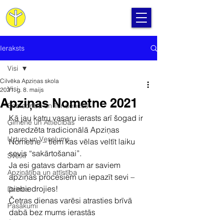
Cilvēka Apziņas Skola
Ieraksts
Visi
Cilvēka Apziņas skola
Visi
2021. g. 8. maijs
Apziņas Nometne 2021
Sabiedrība un Tendences
Kā jau katru vasaru ierasts arī šogad ir 
Ģimene un Attiecības
paredzēta tradicionālā Apziņas 
Uzturs un Veselums
Nometne – tiem kas vēlas veltīt laiku 
sevis “sakārtošanai”.
Svētki
Ja esi gatavs darbam ar saviem 
Apzinātība un attīstība
apziņas procesiem un iepazīt sevi – 
piebiedrojies!
Dzimta
Četras dienas varēsi atrasties brīvā 
Pasākumi
dabā bez mums ierastās 