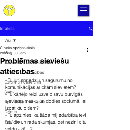
Cilvēka Apziņas Skola
Ieraksts
Visi
Cilvēka Apziņas skola
Visi
2025. g. 30. janv.
Problēmas sieviešu
Sabiedrība un Tendences
attiecībās
Ģimene un Attiecības
- Tu jūti spriedzi un sagurumu no 
Uzturs un Veselums
komunikācijas ar citām sievietēm?
Svētki
- Tu kārtējo reizi uzvelc savu burvīgās 
sievietes masku un dodies sociumā, lai 
Apzinātība un attīstība
izpatiktu citiem?
Dzimta
- Tu apzinies, ka šāda mijiedarbība tevi 
Pasākumi
iztukšo un rada skumjas, bet nezini citu 
veidu - kā…?