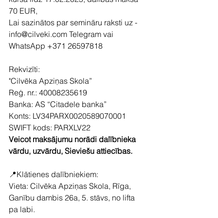
70 EUR,
Lai sazinātos par semināru raksti uz - 
info@cilveki.com Telegram vai 
WhatsApp +371 26597818
Rekvizīti:
"Cilvēka Apziņas Skola”
Reģ. nr.: 40008235619
Banka: AS “Citadele banka”
Konts: LV34PARX0020589070001
SWIFT kods: PARXLV22
Veicot maksājumu norādi dalībnieka 
vārdu, uzvārdu, Sieviešu attiecības.
📍Klātienes dalībniekiem:
Vieta: Cilvēka Apziņas Skola, Rīga, 
Ganību dambis 26a, 5. stāvs, no lifta 
pa labi.