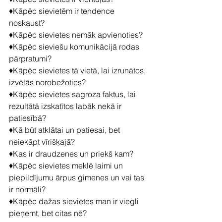
♦️Kāpēc sievietēm ir tendence 
noskaust?
♦️Kāpēc sievietes nemāk apvienoties?
♦️Kāpēc sieviešu komunikācijā rodas 
pārpratumi?
♦️Kāpēc sievietes tā vietā, lai izrunātos, 
izvēlās norobežoties?
♦️Kāpēc sievietes sagroza faktus, lai 
rezultātā izskatītos labāk nekā ir 
patiesībā?
♦️Kā būt atklātai un patiesai, bet 
neiekāpt vīrišķajā?
♦️Kas ir draudzenes un priekš kam?
♦️Kāpēc sievietes meklē laimi un 
piepildījumu ārpus ģimenes un vai tas 
ir normāli?
♦️Kāpēc dažas sievietes man ir viegli 
pieņemt, bet citas nē?