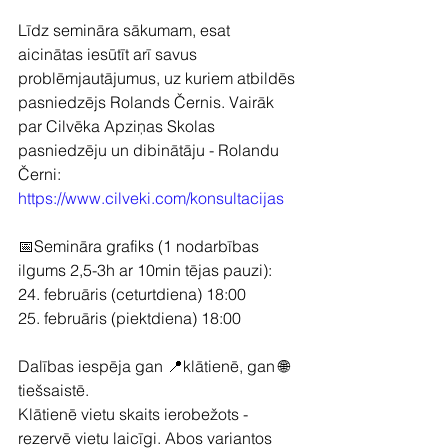
Līdz semināra sākumam, esat 
aicinātas iesūtīt arī savus 
problēmjautājumus, uz kuriem atbildēs 
pasniedzējs Rolands Černis. Vairāk 
par Cilvēka Apziņas Skolas 
pasniedzēju un dibinātāju - Rolandu 
Černi: 
https://www.cilveki.com/konsultacijas
📅Semināra grafiks (1 nodarbības 
ilgums 2,5-3h ar 10min tējas pauzi):
24. februāris (ceturtdiena) 18:00
25. februāris (piektdiena) 18:00
Dalības iespēja gan 📍klātienē, gan 🌐
tiešsaistē.
Klātienē vietu skaits ierobežots - 
rezervē vietu laicīgi. Abos variantos 