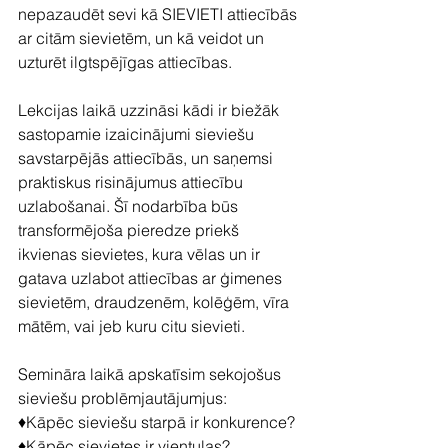
nepazaudēt sevi kā SIEVIETI attiecībās 
ar citām sievietēm, un kā veidot un 
uzturēt ilgtspējīgas attiecības.
Lekcijas laikā uzzināsi kādi ir biežāk 
sastopamie izaicinājumi sieviešu 
savstarpējās attiecībās, un saņemsi 
praktiskus risinājumus attiecību 
uzlabošanai. Šī nodarbība būs 
transformējoša pieredze priekš 
ikvienas sievietes, kura vēlas un ir 
gatava uzlabot attiecības ar ģimenes 
sievietēm, draudzenēm, kolēģēm, vīra 
mātēm, vai jeb kuru citu sievieti.
Semināra laikā apskatīsim sekojošus 
sieviešu problēmjautājumjus:
♦️Kāpēc sieviešu starpā ir konkurence?
♦️Kāpēc sievietes ir vientuļas?