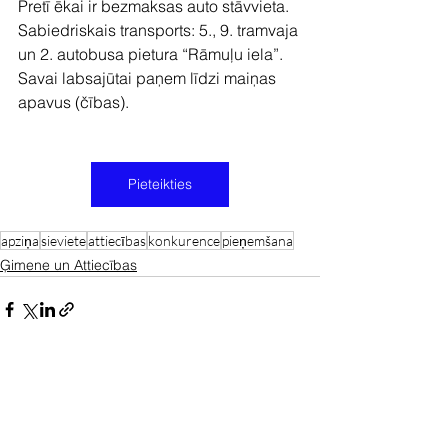
Pretī ēkai ir bezmaksas auto stāvvieta.
Sabiedriskais transports: 5., 9. tramvaja 
un 2. autobusa pietura “Rāmuļu iela”.
Savai labsajūtai paņem līdzi maiņas 
apavus (čības).
Pieteikties
apziņa
sieviete
attiecības
konkurence
pieņemšana
Ģimene un Attiecības
Skatīt visu
Jaunākie ieraksti