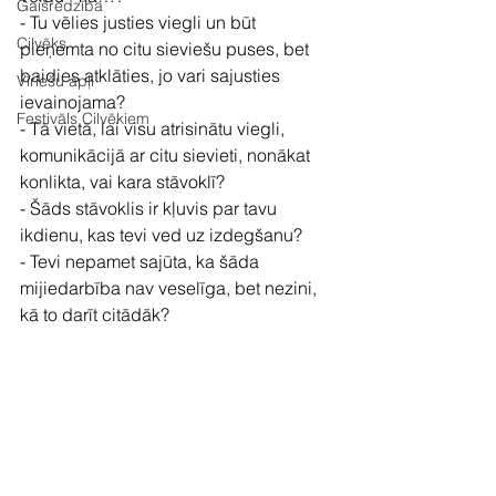
Gaišredzība
- Tu vēlies justies viegli un būt 
Cilvēks
pieņemta no citu sieviešu puses, bet 
baidies atklāties, jo vari sajusties 
Vīriešu apļi
ievainojama?
Festivāls Cilvēkiem
- Tā vietā, lai visu atrisinātu viegli, 
komunikācijā ar citu sievieti, nonākat 
konlikta, vai kara stāvoklī?
- Šāds stāvoklis ir kļuvis par tavu 
ikdienu, kas tevi ved uz izdegšanu?
- Tevi nepamet sajūta, ka šāda 
mijiedarbība nav veselīga, bet nezini, 
kā to darīt citādāk?