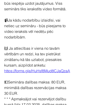
būs iespēja uzdot jautājumus. Viss 
seminārs tiks ierakstīts video formātā.
📹Ja kādu nodarbību izlaidīsi, vai 
netiec uz semināru - būs pieejams to 
video ieraksts vēl nedēļu pēc 
nodarbībām.
🙌 Ja attiecības ir viena no tavām 
vērtībām un redzi, ka tev pietrūkst 
zināšanu kā tās uzlabot, piesakies 
kursam, aizpildot anketu: 
https://forms.gle/HuHsf8Mud8CJaQzaA
💵Semināra dalības maksa: 80 EUR, 
minimālā dalības rezervācijas maksa 
30 EUR.
* * * Apmaksājot vai rezervējot dalību 
kursā līdz 17.02.2025, dalības maksa 