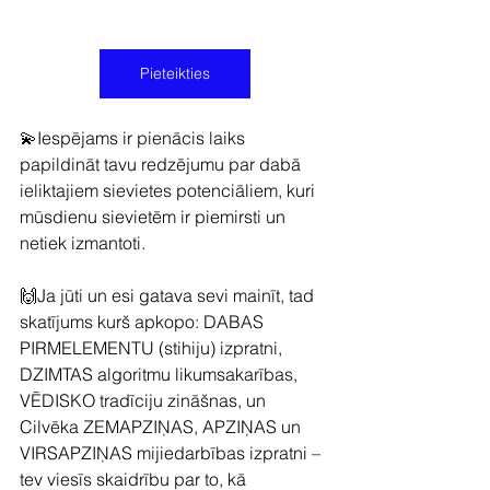
Pieteikties
💫Iespējams ir pienācis laiks 
papildināt tavu redzējumu par dabā 
ieliktajiem sievietes potenciāliem, kuri 
mūsdienu sievietēm ir piemirsti un 
netiek izmantoti.
🙌Ja jūti un esi gatava sevi mainīt, tad 
skatījums kurš apkopo: DABAS 
PIRMELEMENTU (stihiju) izpratni, 
DZIMTAS algoritmu likumsakarības, 
VĒDISKO tradīciju zināšnas, un 
Cilvēka ZEMAPZIŅAS, APZIŅAS un 
VIRSAPZIŅAS mijiedarbības izpratni – 
tev viesīs skaidrību par to, kā 