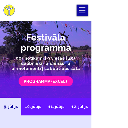
Cilvēka Apziņas Skola
Festivāla
programma
90+ notikumi | 9 vietas | 40+
dalībnieki | 4 dienas | 4
pirmelementi | Labbūtības sala
PROGRAMMA (EXCEL)
9. jūlijs
10. jūlijs
11. jūlijs
12. jūlijs