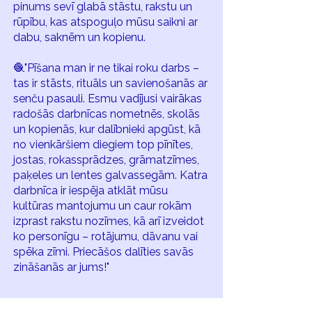
pinums sevī glabā stāstu, rakstu un
rūpību, kas atspoguļo mūsu saikni ar
dabu, saknēm un kopienu.
🧶"Pīšana man ir ne tikai roku darbs –
tas ir stāsts, rituāls un savienošanās ar
senču pasauli. Esmu vadījusi vairākas
radošās darbnīcas nometnēs, skolās
un kopienās, kur dalībnieki apgūst, kā
no vienkāršiem diegiem top pīnītes,
jostas, rokassprādzes, grāmatzīmes,
paķeles un lentes galvassegām. Katra
darbnīca ir iespēja atklāt mūsu
kultūras mantojumu un caur rokām
izprast rakstu nozīmes, kā arī izveidot
ko personīgu – rotājumu, dāvanu vai
spēka zīmi. Priecāšos dalīties savās
zināšanās ar jums!"