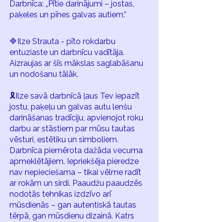
Darbnīca: „Pītie darinājumi – jostas,
paķeles un pīnes galvas autiem.”
🔷Ilze Strauta - pīto rokdarbu
entuziaste un darbnīcu vadītāja.
Aizraujas ar šīs mākslas saglabāšanu
un nodošanu tālāk.
🎗Ilze savā darbnīcā ļaus Tev iepazīt
jostu, paķeļu un galvas autu lenšu
darināšanas tradīciju, apvienojot roku
darbu ar stāstiem par mūsu tautas
vēsturi, estētiku un simboliem.
Darbnīca piemērota dažāda vecuma
apmeklētājiem. Iepriekšēja pieredze
nav nepieciešama – tikai vēlme radīt
ar rokām un sirdi. Paaudžu paaudzēs
nodotās tehnikas izdzīvo arī
mūsdienās – gan autentiskā tautas
tērpā, gan mūsdienu dizainā. Katrs