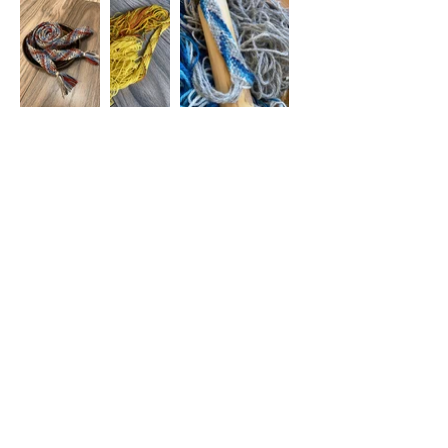
Cilvēka Apziņas Skola
Rīga,
Ganību dambis 26a
5. stāvs