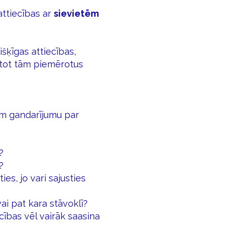
attiecības ar
sievietēm
šķīgas attiecības,
etot tām piemērotus
aņem gandarījumu par
?
?
ies, jo vari sajusties
 vai pat kara stāvoklī?
iecības vēl vairāk saasina