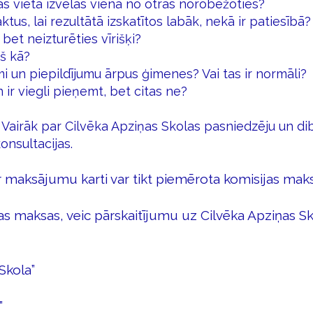
s vietā izvēlas viena no otras norobežoties?
tus, lai rezultātā izskatītos labāk, nekā ir patiesībā?
 bet neizturēties vīrišķi?
š kā?
i un piepildījumu ārpus ģimenes? Vai tas ir normāli?
ir viegli pieņemt, bet citas ne?
 Vairāk par Cilvēka Apziņas Skolas pasniedzēju un di
nsultacijas.
 maksājumu karti var tikt piemērota komisijas mak
 maksas, veic pārskaitījumu uz Cilvēka Apziņas Sko
 Skola”
a”