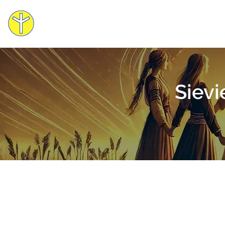
Mācības
Cilvēka Apziņas Skola
Sievi