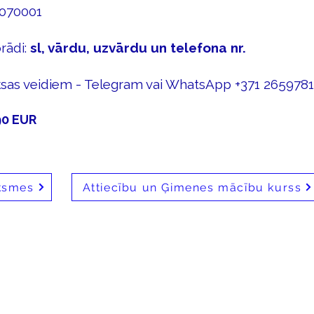
9070001
rādi:
sl, vārdu, uzvārdu un telefona nr.
ksas veidiem - Telegram vai WhatsApp +371 265978
90 EUR
ksmes
Attiecību un Ģimenes mācību kurss