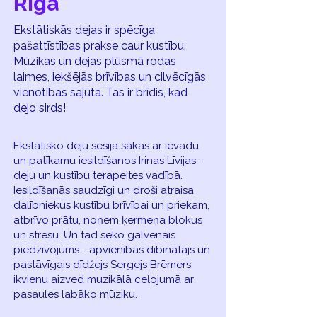
Riga
Ekstātiskās dejas ir spēcīga
pašattīstības prakse caur kustību.
Mūzikas un dejas plūsmā rodas
laimes, iekšējās brīvības un cilvēcīgās
vienotības sajūta. Tas ir brīdis, kad
dejo sirds!
Ekstātisko deju sesija sākas ar ievadu
un patīkamu iesildīšanos Irinas Līvijas -
deju un kustību terapeites vadībā.
Iesildīšanās saudzīgi un droši atraisa
dalībniekus kustību brīvībai un priekam,
atbrīvo prātu, noņem ķermeņa blokus
un stresu. Un tad seko galvenais
piedzīvojums - apvienības dibinātājs un
pastāvīgais dīdžejs Sergejs Brēmers
ikvienu aizved muzikālā ceļojumā ar
pasaules labāko mūziku.