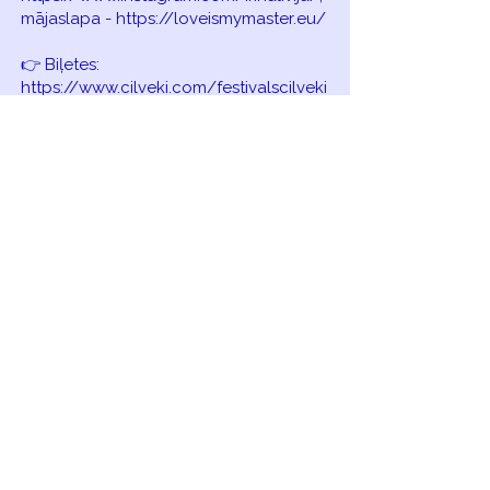
mājaslapa - https://loveismymaster.eu/
👉 Biļetes:
https://www.cilveki.com/festivalscilveki
em
📅 Datumi: 9.-12. jūlijs
📍 Vieta: Madonas novads, Dzelzavas
pagasts, "Kalna Matiņi"
Cilvēka Apziņas Skola
Rīga,
Ganību dambis 26a
5. stāvs