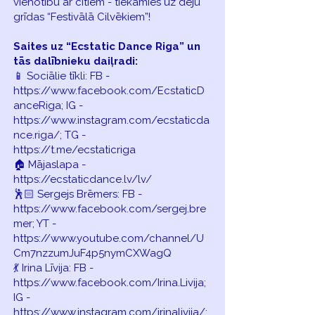
vienotību ar citiem - tiekamies uz deju
grīdas “Festivālā Cilvēkiem”!
Saites uz “Ecstatic Dance Riga” un
tās dalībnieku daiļradi:
📱 Sociālie tīkli: FB -
https://www.facebook.com/EcstaticD
anceRiga; IG -
https://www.instagram.com/ecstaticda
nce.riga/; TG -
https://t.me/ecstaticriga
🏠 Mājaslapa -
https://ecstaticdance.lv/lv/
🕺🏻 Sergejs Brēmers: FB -
https://www.facebook.com/sergej.bre
mer; YT -
https://www.youtube.com/channel/U
Cm7nzzumJuF4p5nymCXWagQ
💃 Irina Līvija: FB -
https://www.facebook.com/Irina.Livija;
IG -
https://www.instagram.com/irinalivija/;