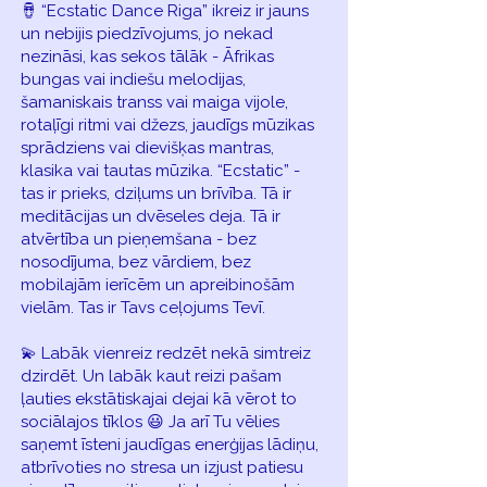
🪘 “Ecstatic Dance Riga” ikreiz ir jauns
un nebijis piedzīvojums, jo nekad
nezināsi, kas sekos tālāk - Āfrikas
bungas vai indiešu melodijas,
šamaniskais transs vai maiga vijole,
rotaļīgi ritmi vai džezs, jaudīgs mūzikas
sprādziens vai dievišķas mantras,
klasika vai tautas mūzika. “Ecstatic” -
tas ir prieks, dziļums un brīvība. Tā ir
meditācijas un dvēseles deja. Tā ir
atvērtība un pieņemšana - bez
nosodījuma, bez vārdiem, bez
mobilajām ierīcēm un apreibinošām
vielām. Tas ir Tavs ceļojums Tevī.
💫 Labāk vienreiz redzēt nekā simtreiz
dzirdēt. Un labāk kaut reizi pašam
ļauties ekstātiskajai dejai kā vērot to
sociālajos tīklos 😃 Ja arī Tu vēlies
saņemt īsteni jaudīgas enerģijas lādiņu,
atbrīvoties no stresa un izjust patiesu