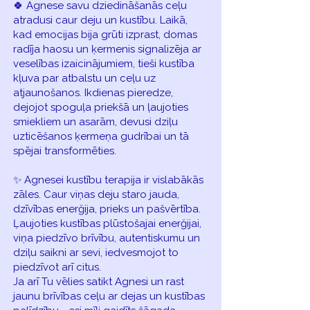
🍀 Agnese savu dziedināšanās ceļu
atradusi caur deju un kustību. Laikā,
kad emocijas bija grūti izprast, domas
radīja haosu un ķermenis signalizēja ar
veselības izaicinājumiem, tieši kustība
kļuva par atbalstu un ceļu uz
atjaunošanos. Ikdienas pieredze,
dejojot spoguļa priekšā un ļaujoties
smiekliem un asarām, devusi dziļu
uzticēšanos ķermeņa gudrībai un tā
spējai transformēties.
✨️ Agnesei kustību terapija ir vislabākās
zāles. Caur viņas deju staro jauda,
dzīvības enerğija, prieks un pašvērtība.
Ļaujoties kustības plūstošajai enerğijai,
viņa piedzīvo brīvību, autentiskumu un
dziļu saikni ar sevi, iedvesmojot to
piedzīvot arī citus.
Ja arī Tu vēlies satikt Agnesi un rast
jaunu brīvības ceļu ar dejas un kustības