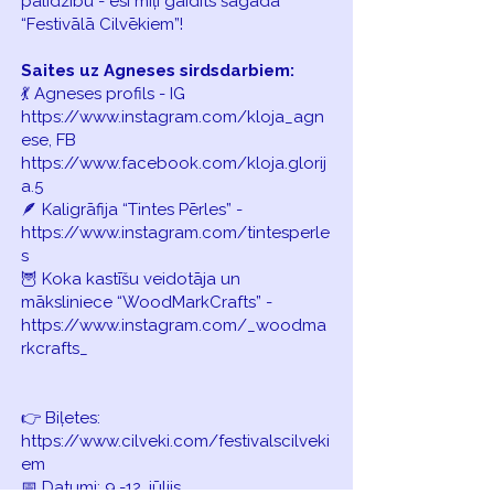
palīdzību - esi mīļi gaidīts šāgada
“Festivālā Cilvēkiem”!
Saites uz Agneses sirdsdarbiem:
💃 Agneses profils - IG
https://www.instagram.com/kloja_agn
ese, FB
https://www.facebook.com/kloja.glorij
a.5
🪶 Kaligrāfija “Tintes Pērles” -
https://www.instagram.com/tintesperle
s
🦉 Koka kastīšu veidotāja un
māksliniece “WoodMarkCrafts” -
https://www.instagram.com/_woodma
rkcrafts_
👉 Biļetes:
https://www.cilveki.com/festivalscilveki
em
📅 Datumi: 9.-12. jūlijs