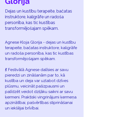
Glorija
Dejas un kustību terapeite, bačatas
instruktore, kaligrāfe un radoša
personība, kas tic kustības
transformējošajam spēkam.
Agnese Kloja Glorija - dejas un kustību
terapeite, bačatas instruktore, kaligrāfe
un radoša personība, kas tic kustības
transformējošajam spēkam.
💃 Festivālā Agnese dalīsies ar savu
pieredzi un zināšanām par to, kā
kustība un deja var uzlabot dzīves
plūsmu, veicināt pašizpausmi un
palīdzēt veidot dziļāku saikni ar savu
ķermeni. Praktiski vingrinājumi ķermeņa
apzinātībai, pašvērtības stiprināšanai
un iekšējai brīvībai.