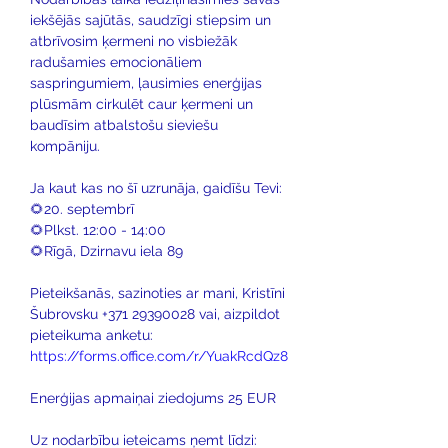
iekšējās sajūtās, saudzīgi stiepsim un 
atbrīvosim ķermeni no visbiežāk 
radušamies emocionāliem 
saspringumiem, ļausimies enerģijas 
plūsmām cirkulēt caur ķermeni un 
baudīsim atbalstošu sieviešu 
kompāniju. 
​Ja kaut kas no šī uzrunāja, gaidīšu Tevi:
🌻20. septembrī 
🌻Plkst. 12:00 - 14:00
🌻Rīgā, Dzirnavu iela 89
Pieteikšanās, sazinoties ar mani, Kristīni 
Šubrovsku +371 29390028 vai, aizpildot 
pieteikuma anketu: 
https://forms.office.com/r/YuakRcdQz8
Enerģijas apmaiņai ziedojums 25 EUR 
Uz nodarbību ieteicams ņemt līdzi: