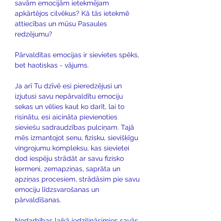
savām emocijām ietekmējam 
apkārtējos cilvēkus? Kā tās ietekmē 
attiecības un mūsu Pasaules 
redzējumu? 
Pārvaldītas emocijas ir sievietes spēks, 
bet haotiskas - vājums. 
Ja arī Tu dzīvē esi pieredzējusi un 
izjutusi savu nepārvaldītu emociju 
sekas un vēlies kaut ko darīt, lai to 
risinātu, esi aicināta pievienoties 
sieviešu sadraudzības pulciņam. Tajā 
mēs izmantojot senu, fizisku, sievišķīgu 
vingrojumu kompleksu, kas sievietei 
dod iespēju strādāt ar savu fizisko 
ķermeni, zemapziņas, saprāta un 
apziņas procesiem, strādāsim pie savu 
emociju līdzsvarošanas un 
pārvaldīšanas.
Nodarbības laikā iedziļināsimies savās 