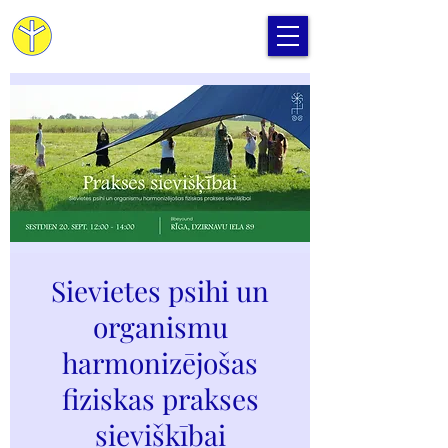
Cilvēka Apziņas Skola
Sievietes psihi un
organismu
harmonizējošas
fiziskas prakses
sievišķībai