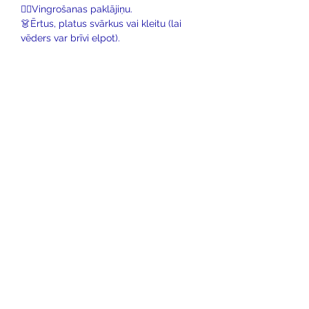
🤸‍♀️Vingrošanas paklājiņu.
👗Ērtus, platus svārkus vai kleitu (lai 
vēders var brīvi elpot).
Vairāk informācijas: 
https://www.cilveki.com/ps
Cilvēka Apziņas Skola
Rīga,
Ganību dambis 26a
5. stāvs