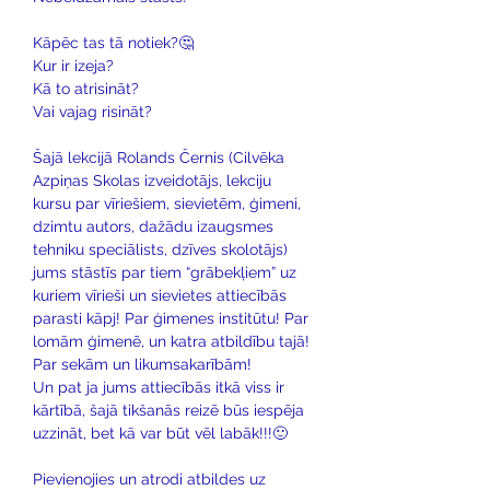
Kāpēc tas tā notiek?🤔
Kur ir izeja? 
Kā to atrisināt? 
Vai vajag risināt? 
Šajā lekcijā Rolands Černis (Cilvēka 
Azpiņas Skolas izveidotājs, lekciju 
kursu par vīriešiem, sievietēm, ģimeni, 
dzimtu autors, dažādu izaugsmes 
tehniku speciālists, dzīves skolotājs) 
jums stāstīs par tiem “grābekļiem” uz 
kuriem vīrieši un sievietes attiecībās 
parasti kāpj! Par ģimenes institūtu! Par 
lomām ģimenē, un katra atbildību tajā! 
Par sekām un likumsakarībām!
Un pat ja jums attiecībās itkā viss ir 
kārtībā, šajā tikšanās reizē būs iespēja 
uzzināt, bet kā var būt vēl labāk!!!🙂
Pievienojies un atrodi atbildes uz 