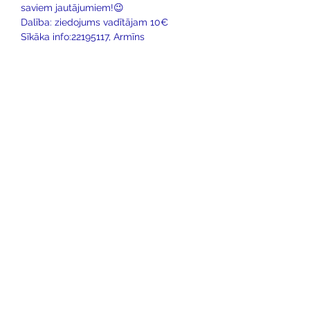
saviem jautājumiem!😉
Dalība: ziedojums vadītājam 10€
Sīkāka info:22195117, Armīns
Cilvēka Apziņas Skola
Rīga,
Ganību dambis 26a
5. stāvs