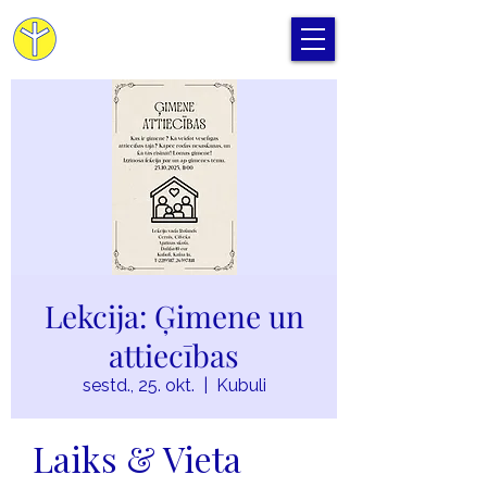
Cilvēka Apziņas Skola
Lekcija: Ģimene un
attiecības
sestd., 25. okt.
  |  
Kubuli
Laiks & Vieta