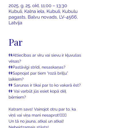
2025. g. 25. okt. 11:00 – 13:30
Kubuli, Kalna iela, Kubuli, Kubulu
pagasts, Balvu novads, LV-4566,
Latvija
Par
👫Attiecības ar vīru vai sievu ir kļuvušas 
vēsas?
👫Pastāvīgi strīdi, nesaskaņas?
👫Sapņojat par tiem “rozā briļļu” 
laikiem?
👫 Sarunas ir tikai par to ko vakarā ēst?
👫 Vai varbūt jūs esiet kopā dēļ 
bērniem?
Katram savs! Vainojot otru par to, ka 
viņš vai viņa mani nesaprot!🤷🏻‍♂️
Un tā no jauna, atkal un atkal! 
Nebeidzamais stāsts! 