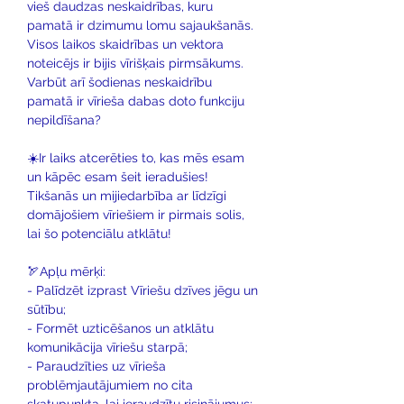
vieš daudzas neskaidrības, kuru 
pamatā ir dzimumu lomu sajaukšanās.
Visos laikos skaidrības un vektora 
noteicējs ir bijis vīrišķais pirmsākums. 
Varbūt arī šodienas neskaidrību 
pamatā ir vīrieša dabas doto funkciju 
nepildīšana?
☀️Ir laiks atcerēties to, kas mēs esam 
un kāpēc esam šeit ieradušies! 
Tikšanās un mijiedarbība ar līdzīgi 
domājošiem vīriešiem ir pirmais solis, 
lai šo potenciālu atklātu!
🏹Apļu mērķi:
- Palīdzēt izprast Vīriešu dzīves jēgu un 
sūtību;
- Formēt uzticēšanos un atklātu 
komunikācija vīriešu starpā;
- Paraudzīties uz vīrieša 
problēmjautājumiem no cita 