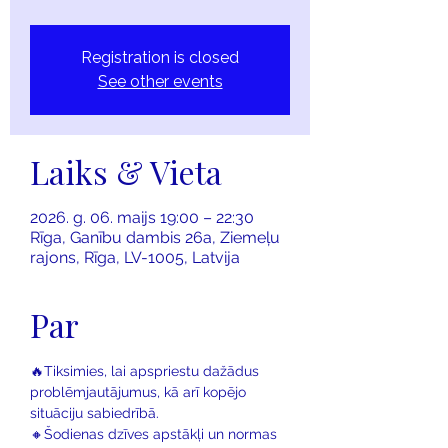
Registration is closed
See other events
Laiks & Vieta
2026. g. 06. maijs 19:00 – 22:30
Rīga, Ganību dambis 26a, Ziemeļu
rajons, Rīga, LV-1005, Latvija
Par
🔥Tiksimies, lai apspriestu dažādus 
problēmjautājumus, kā arī kopējo 
situāciju sabiedrībā.
🔸Šodienas dzīves apstākļi un normas 