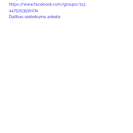
https://www.facebook.com/groups/113
4475253930274
Dalības pieteikuma anketa: 
https://forms.office.com/r/n9WWguQq
rV
Cilvēka Apziņas Skola
Rīga,
Ganību dambis 26a
5. stāvs