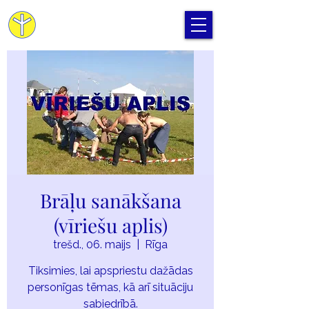
Cilvēka Apziņas Skola
Brāļu sanākšana
(vīriešu aplis)
trešd., 06. maijs
  |  
Rīga
Tiksimies, lai apspriestu dažādas
personīgas tēmas, kā arī situāciju
sabiedrībā.