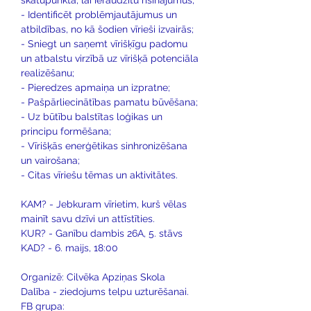
skatupunkta, lai ieraudzītu risinājumus;
- Identificēt problēmjautājumus un 
atbildības, no kā šodien vīrieši izvairās;
- Sniegt un saņemt vīrišķīgu padomu 
un atbalstu virzībā uz vīrišķā potenciāla 
realizēšanu;
- Pieredzes apmaiņa un izpratne;
- Pašpārliecinātības pamatu būvēšana;
- Uz būtību balstītas loģikas un 
principu formēšana;
- Vīrišķās enerģētikas sinhronizēšana 
un vairošana;
- Citas vīriešu tēmas un aktivitātes.
KAM? - Jebkuram vīrietim, kurš vēlas 
mainīt savu dzīvi un attīstīties.
KUR? - Ganību dambis 26A, 5. stāvs
KAD? - 6. maijs, 18:00
Organizē: Cilvēka Apziņas Skola
Dalība - ziedojums telpu uzturēšanai.
FB grupa: 