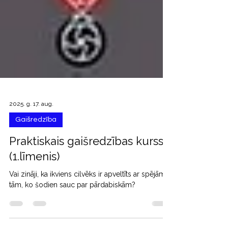
2025. g. 17. aug.
Gaišredzība
Praktiskais gaišredzības kurss
(1.līmenis)
Vai zināji, ka ikviens cilvēks ir apveltīts ar spējām,
tām, ko šodien sauc par pārdabiskām?