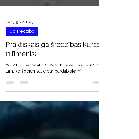
2025. g. 24. maijs
Gaišredzība
Praktiskais gaišredzības kurss
(1.līmenis)
Vai zināji, ka ikviens cilvēks ir apveltīts ar spējām,
tām, ko šodien sauc par pārdabiskām?