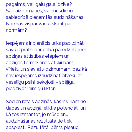
pagalms, vai, galu gala, dzīve?
Sāc aizdomāties, vai mūsdienu
sabiedrībā pieņemtās audzināšanas
Normas vispār var uzskatīt par
normām?
Iespējams ir pienācis laiks papildināt
savu izpratni par dabā paredzētājiem
apziņas attīstības etapiem un
apziņas formēšanās atšķirībām
vīriešu un sieviešu dzimumam, bez kā
nav iespējams izaudzināt cilvēku ar
veselīgu psihi, sekojoši – spējīgu
piedzīvot laimīgu likteni.
Šodien retais apzinās, kas ir viņam no
dabas un apziņā ieliktie potenciāli, un
kā tos izmantot, jo mūsdienu
audzināšanas rezultātā tie tiek
apspiesti. Rezultātā, bērns pieaug,