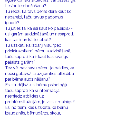
figurē konflikt situācijas, vai pastāvīga
tiesību ierobežošana?
Tu redzi, ka tavs bērns dara kaut ko
nepareizi, taču tavus padomus
ignorē?
Tu jūties tā, ka esi kaut ko palaidis/-
usi garām audzināšanā un nesaproti,
kas tas ir un kā to labot?
Tu uzskati, ka izdarīji visu “pēc
priekšrakstiem” bērnu audzināšanā,
taču saproti, ka ir kaut kas svarīgs
palaists garām?
Tev vēl nav savu bērnu, jo baidies, ka
neesi gatavs/-a uzņemties atbildību
par bērna audzināšanu?
Esi studējis/-usi bērnu psiholoģiju,
taču saproti, ka šī informācija
nesniedz atbildes uz
problēmsituācijām, jo viss ir mainīgs?
Esi no tiem, kas uzskata, ka bērnu
izaudzinās, bērnudārzs, skola,