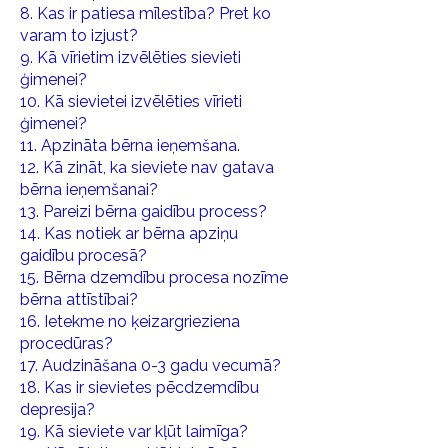
8. Kas ir patiesa mīlestība? Pret ko
varam to izjust?
9. Kā vīrietim izvēlēties sievieti
ģimenei?
10. Kā sievietei izvēlēties vīrieti
ģimenei?
11. Apzināta bērna ieņemšana.
12. Kā zināt, ka sieviete nav gatava
bērna ieņemšanai?
13. Pareizi bērna gaidību process?
14. Kas notiek ar bērna apziņu
gaidību procesā?
15. Bērna dzemdību procesa nozīme
bērna attīstībai?
16. Ietekme no ķeizargrieziena
procedūras?
17. Audzināšana 0-3 gadu vecumā?
18. Kas ir sievietes pēcdzemdību
depresija?
19. Kā sieviete var kļūt laimīga?