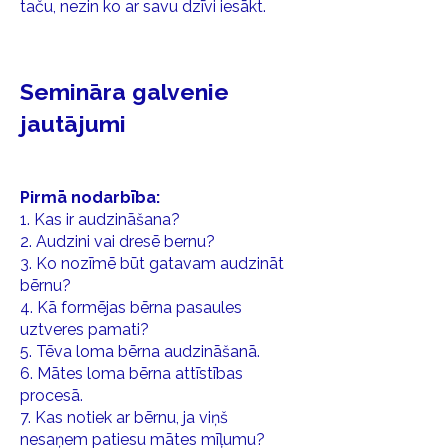
taču, nezin ko ar savu dzīvi iesākt.
Semināra galvenie
jautājumi
Pirmā nodarbība:
1. Kas ir audzināšana?
2. Audzini vai dresē bernu?
3. Ko nozīmē būt gatavam audzināt
bērnu?
4. Kā formējas bērna pasaules
uztveres pamati?
5. Tēva loma bērna audzināšanā.
6. Mātes loma bērna attīstības
procesā.
7. Kas notiek ar bērnu, ja viņš
nesaņem patiesu mātes mīļumu?