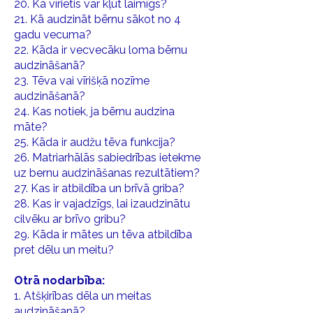
20. Kā vīrietis var kļūt laimīgs?
21. Kā audzināt bērnu sākot no 4
gadu vecuma?
22. Kāda ir vecvecāku loma bērnu
audzināšanā?
23. Tēva vai vīrišķā nozīme
audzināšanā?
24. Kas notiek, ja bērnu audzina
māte?
25. Kāda ir audžu tēva funkcija?
26. Matriarhālās sabiedrības ietekme
uz bernu audzināšanas rezultātiem?
27. Kas ir atbildība un brīvā griba?
28. Kas ir vajadzīgs, lai izaudzinātu
cilvēku ar brīvo gribu?
29. Kāda ir mātes un tēva atbildība
pret dēlu un meitu?
Otrā nodarbība:
1. Atšķirības dēla un meitas
audzināšanā?