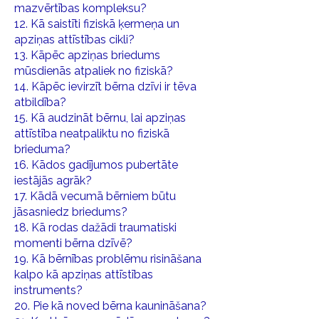
mazvērtības kompleksu?
12. Kā saistīti fiziskā ķermeņa un
apziņas attīstības cikli?
13. Kāpēc apziņas briedums
mūsdienās atpaliek no fiziskā?
14. Kāpēc ievirzīt bērna dzīvi ir tēva
atbildība?
15. Kā audzināt bērnu, lai apziņas
attīstība neatpaliktu no fiziskā
brieduma?
16. Kādos gadījumos pubertāte
iestājās agrāk?
17. Kādā vecumā bērniem būtu
jāsasniedz briedums?
18. Kā rodas dažādi traumatiski
momenti bērna dzīvē?
19. Kā bērnības problēmu risināšana
kalpo kā apziņas attīstības
instruments?
20. Pie kā noved bērna kaunināšana?