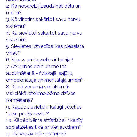
2. Kā nepareizi izaudzināt dēlu un
meitu?
3. Kā vīrietim sakārtot savu nervu
sistēmu?
4. Kā sievietei sakārtot savu nervu
sistēmu?
5. Sievietes uzvedība, kas piesaista
vīrieti?
6. Stress un sievietes intuīcija?
7. Atšķirības dēla un meitas
audzināšanā - fiziskajā, sajūtu,
emocionālajā un mentālajā līmenī?
8. Kādā vecumā vecākiem ir
vislielākā ietekme bērna dzīves
formēšanā?
9. Kāpēc sievietei ir kaitīgi vēlēties
“laiku priekš sevis”?
10. Kāpēc bērna attīstīabai ir kaitīgi
socializēties tikai ar vienaudžiem?
11. Kā vecāki bērnos formē