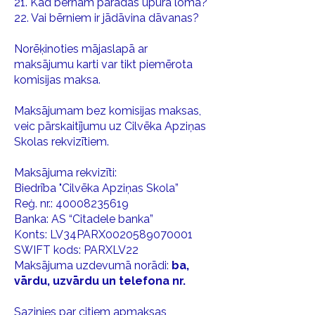
21. Kad bērnam parādās upura loma?
22. Vai bērniem ir jādāvina dāvanas?
Norēķinoties mājaslapā ar
maksājumu karti var tikt piemērota
komisijas maksa.
Maksājumam bez komisijas maksas,
veic pārskaitījumu uz Cilvēka Apziņas
Skolas rekvizītiem.
Maksājuma rekvizīti:
Biedrība "Cilvēka Apziņas Skola”
Reģ. nr.: 40008235619
Banka: AS “Citadele banka”
Konts: LV34PARX0020589070001
SWIFT kods: PARXLV22
Maksājuma uzdevumā norādi:
ba,
vārdu, uzvārdu un telefona nr.
Sazinies par citiem apmaksas