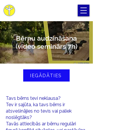
Cilvēka Apziņas Skola
Bērnu audzināšana
(video seminārs 7h)
IEGĀDĀTIES
Tavs bērns tevi neklausa?
Tev ir sajūta, ka tavs bērns ir
atsvešinājies no tevis vai paliek
noslēgtāks?
Tavās attiecībās ar bērnu regulāri