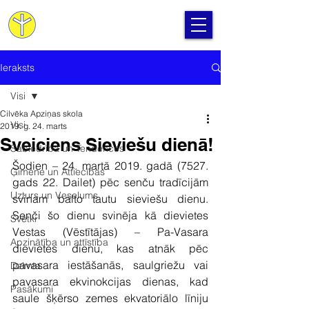
Cilvēka Apziņas Skola
Ieraksts
Visi
Cilvēka Apziņas skola
Visi
2019. g. 24. marts
Sveiciens Sieviešu dienā!
Sabiedrība un Tendences
Šodien – 24. martā 2019. gadā (7527. 
Ģimene un Attiecības
gads 22. Dailet) pēc senču tradīcijām 
Uzturs un Veselums
svinam balto tautu sieviešu dienu. 
Senči šo dienu svinēja kā dievietes 
Svētki
Vestas (Vēstītājas) – Pa-Vasara 
Apzinātība un attīstība
dievietes dienu, kas atnāk pēc 
pavasara iestāšanās, saulgriežu vai 
Dzimta
pavasara ekvinokcijas dienas, kad 
Pasākumi
saule šķērso zemes ekvatoriālo līniju 