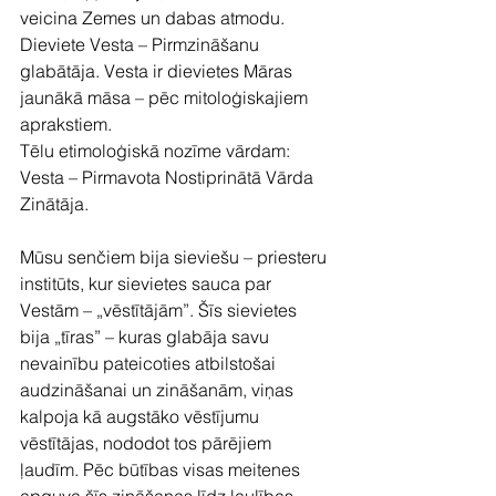
veicina Zemes un dabas atmodu. 
Dieviete Vesta – Pirmzināšanu 
glabātāja. Vesta ir dievietes Māras 
jaunākā māsa – pēc mitoloģiskajiem 
aprakstiem.
Tēlu etimoloģiskā nozīme vārdam: 
Vesta – Pirmavota Nostiprinātā Vārda 
Zinātāja.
Mūsu senčiem bija sieviešu – priesteru 
institūts, kur sievietes sauca par 
Vestām – „vēstītājām”. Šīs sievietes 
bija „tīras” – kuras glabāja savu 
nevainību pateicoties atbilstošai 
audzināšanai un zināšanām, viņas 
kalpoja kā augstāko vēstījumu 
vēstītājas, nododot tos pārējiem 
ļaudīm. Pēc būtības visas meitenes 