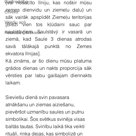
Gaišredzība
(vai nosacīto līniju, kas nošķir mūsu 
zemes dienvidu un ziemeļu daļu) un 
Cilvēks
sāk vairāk apspīdēt Ziemeļu teritorijas 
Vīriešu apļi
[Bieži vien tos kļūdaini sauc par 
saulstāvjiem. Saulstāvji ir vasarā un 
Festivāls Cilvēkiem
ziemā, kad Saule 3 dienas atrodas 
savā tālākajā punktā no Zemes 
ekvatora līnijas].
Kā zināms, ar šo dienu mūsu platuma 
grādos dienas un nakts proporcija sāk 
vērsties par labu gaišajam diennakts 
laikam.
Sieviešu dienā svin pavasara 
atnākšanu un ziemas aiziešanu, 
pievēršot uzmanību saules un putnu 
simbolikai. Šos svētkus svinēja visas 
baltās tautas. Svinību laikā tika veikti 
rituāli, riņķa dejas, kas simbolizē un 