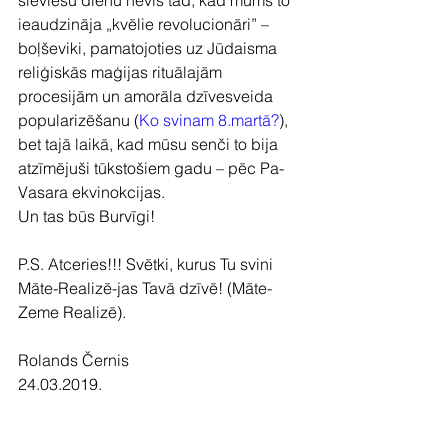
sieviešu dienu nevis tad, kad mums to 
ieaudzināja „kvēlie revolucionāri” – 
boļševiki, pamatojoties uz Jūdaisma 
reliģiskās maģijas rituālajām 
procesijām un amorāla dzīvesveida 
popularizēšanu (
Ko svinam 8.martā?
), 
bet tajā laikā, kad mūsu senči to bija 
atzīmējuši tūkstošiem gadu – pēc Pa-
Vasara ekvinokcijas.
Un tas būs Burvīgi!
P.S. Atceries!!! Svētki, kurus Tu svini 
Māte-Realizē-jas Tavā dzīvē! (Māte-
Zeme Realizē).
Rolands Černis
24.03.2019.