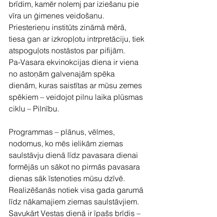
brīdim, kamēr nolemj par iziešanu pie 
vīra un ģimenes veidošanu.
Priesterieņu institūts zināmā mērā, 
tiesa gan ar izkropļotu intrpretāciju, tiek 
atspoguļots nostāstos par pifijām.
Pa-Vasara ekvinokcijas diena ir viena 
no astoņām galvenajām spēka 
dienām, kuras saistītas ar mūsu zemes 
spēkiem – veidojot pilnu laika plūsmas 
ciklu – Pilnību.
Programmas – plānus, vēlmes, 
nodomus, ko mēs ielikām ziemas 
saulstāvju dienā līdz pavasara dienai 
formējās un sākot no pirmās pavasara 
dienas sāk īstenoties mūsu dzīvē. 
Realizēšanās notiek visa gada garumā 
līdz nākamajiem ziemas saulstāvjiem.
Savukārt Vestas dienā ir īpašs brīdis – 