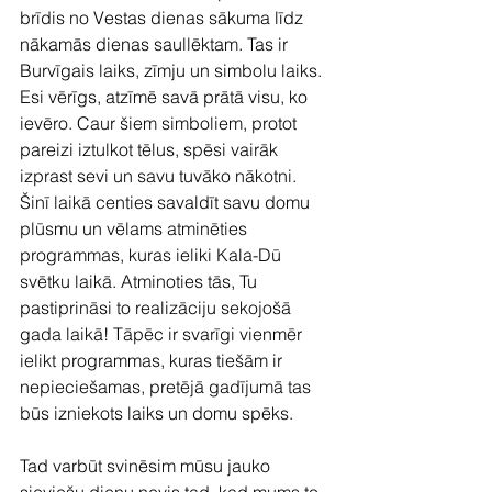
brīdis no Vestas dienas sākuma līdz 
nākamās dienas saullēktam. Tas ir 
Burvīgais laiks, zīmju un simbolu laiks. 
Esi vērīgs, atzīmē savā prātā visu, ko 
ievēro. Caur šiem simboliem, protot 
pareizi iztulkot tēlus, spēsi vairāk 
izprast sevi un savu tuvāko nākotni. 
Šinī laikā centies savaldīt savu domu 
plūsmu un vēlams atminēties 
programmas, kuras ieliki Kala-Dū 
svētku laikā. Atminoties tās, Tu 
pastiprināsi to realizāciju sekojošā 
gada laikā! Tāpēc ir svarīgi vienmēr 
ielikt programmas, kuras tiešām ir 
nepieciešamas, pretējā gadījumā tas 
būs izniekots laiks un domu spēks.
Tad varbūt svinēsim mūsu jauko 