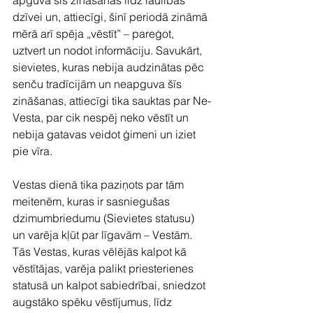
apguva šīs zināšanas līdz laulības 
dzīvei un, attiecīgi, šinī periodā zināmā 
mērā arī spēja „vēstīt” – pareģot, 
uztvert un nodot informāciju. Savukārt, 
sievietes, kuras nebija audzinātas pēc 
senču tradīcijām un neapguva šīs 
zināšanas, attiecīgi tika sauktas par Ne-
Vesta, par cik nespēj neko vēstīt un 
nebija gatavas veidot ģimeni un iziet 
pie vīra.
Vestas dienā tika paziņots par tām 
meitenēm, kuras ir sasniegušas 
dzimumbriedumu (Sievietes statusu) 
un varēja kļūt par līgavām – Vestām. 
Tās Vestas, kuras vēlējās kalpot kā 
vēstītājas, varēja palikt priesterienes 
statusā un kalpot sabiedrībai, sniedzot 
augstāko spēku vēstījumus, līdz 