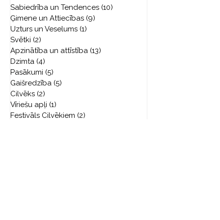
Sabiedrība un Tendences
(10)
10 ieraksti
Ģimene un Attiecības
(9)
9 ieraksti
Uzturs un Veselums
(1)
1 ieraksts
Svētki
(2)
2 ieraksti
Apzinātība un attīstība
(13)
13 ieraksti
Dzimta
(4)
4 ieraksti
Pasākumi
(5)
5 ieraksti
Gaišredzība
(5)
5 ieraksti
Cilvēks
(2)
2 ieraksti
Vīriešu apļi
(1)
1 ieraksts
Festivāls Cilvēkiem
(2)
2 ieraksti
Cilvēka Apziņas Skola
Rīga,
Ganību dambis 26a
5. stāvs