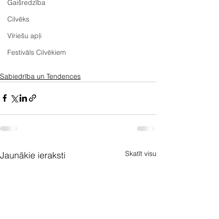
Gaišredzība
Cilvēks
Vīriešu apļi
Festivāls Cilvēkiem
Sabiedrība un Tendences
Skatīt visu
Jaunākie ieraksti