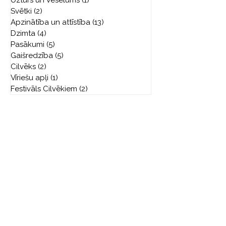
Uzturs un Veselums
(1)
1 ieraksts
Svētki
(2)
2 ieraksti
Apzinātība un attīstība
(13)
13 ieraksti
Dzimta
(4)
4 ieraksti
Pasākumi
(5)
5 ieraksti
Gaišredzība
(5)
5 ieraksti
Cilvēks
(2)
2 ieraksti
Vīriešu apļi
(1)
1 ieraksts
Festivāls Cilvēkiem
(2)
2 ieraksti
Cilvēka Apziņas Skola
Rīga,
Ganību dambis 26a
5. stāvs