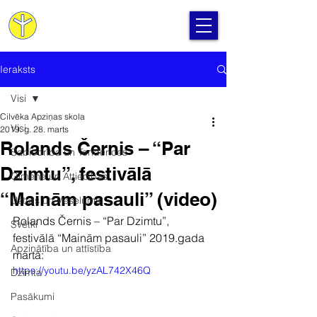
Cilvēka Apziņas Skola
Ieraksts
Visi
Cilvēka Apziņas skola
Visi
2019. g. 28. marts
Rolands Černis – “Par
Sabiedrība un Tendences
Dzimtu”, festivālā
Ģimene un Attiecības
“Mainām pasauli” (video)
Uzturs un Veselums
Rolands Černis – “Par Dzimtu”, 
Svētki
festivālā “Mainām pasauli” 2019.gada 
Apzinātība un attīstība
martā:
https://youtu.be/yzAL742X46Q
Dzimta
Pasākumi