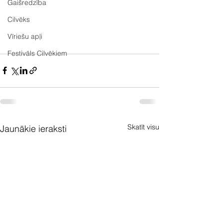
Gaišredzība
Cilvēks
Vīriešu apļi
Festivāls Cilvēkiem
Skatīt visu
Jaunākie ieraksti