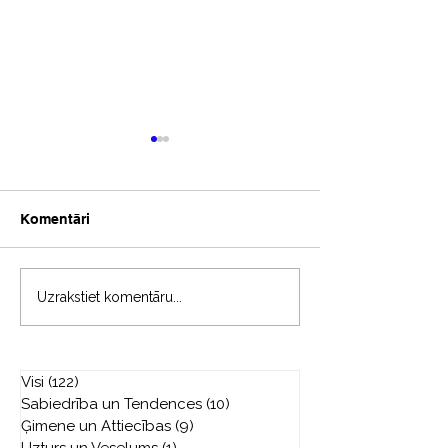
Komentāri
Atskats - “Festivāls
Cilvēka Apziņa
Uzrakstiet komentāru...
Cilvēkiem 2025”
aug un komandā
jaunus biedrus,
uzrunā mūsu vē
Visi
(122)
122 ieraksti
un idejas!
Sabiedrība un Tendences
(10)
10 ieraksti
Ģimene un Attiecības
(9)
9 ieraksti