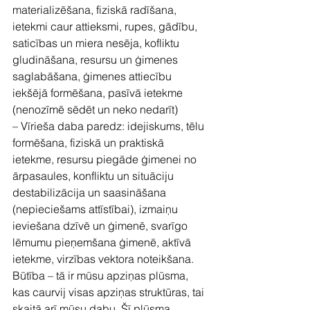
materializēšana, fiziskā radīšana, 
ietekmi caur attieksmi, rupes, gādību, 
saticības un miera nesēja, kofliktu 
gludināšana, resursu un ģimenes 
saglabāšana, ģimenes attiecību 
iekšējā formēšana, pasīvā ietekme 
(nenozīmē sēdēt un neko nedarīt)
– Vīrieša daba paredz: idejiskums, tēlu 
formēšana, fiziskā un praktiskā 
ietekme, resursu piegāde ģimenei no 
ārpasaules, konfliktu un situāciju 
destabilizācija un saasināšana 
(nepieciešams attīstībai), izmaiņu 
ieviešana dzīvē un ģimenē, svarīgo 
lēmumu pieņemšana ģimenē, aktīvā 
ietekme, virzības vektora noteikšana.
Būtība – tā ir mūsu apziņas plūsma, 
kas caurvij visas apziņas struktūras, tai 
skaitā arī mūsu dabu. Šī plūsma 