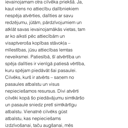
ievainojamam otra cilvēka priekšā. Ja, 
kaut viens no attiecību dalībniekiem 
nespēja atvērties, dalīties ar savu 
redzējumu, jūtām, pārdzīvojumiem un 
atklāt savas ievainojamākās vietas, tam 
ar ko alksti pēc attiecībām un 
visaptveroša kopības stāvokļa – 
mīlestības, jūsu attiecības lemtas 
neveiksmei. Patiesībā, šī atvērtība un 
spēja dalīties ir vienīgā patiesā vērtība, 
kuru spējam piedāvāt šai pasaulei. 
Cilvēks, kurš ir atvērts – saņem no 
pasaules atbalstu un visus 
nepieciešamos resursus. Divi atvērti 
cilvēki kopā šo piedāvājumu simtkāršo 
un pasaule sniedz pretī simtkārtīgu 
atbalstu. Vienatnē cilvēks gūst 
atbalstu, kas nepieciešams 
izdzīvošanai, taču augšanai, mēs 