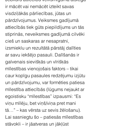
ir mācēt vai nemācēt izteikt savas 
visdziļākās pārliecības, jūtas un 
pārdzīvojumus. Veiksmes gadījumā 
attiecībās tiek gūts piepildījums un tās 
stiprinās, neveiksmes gadījumā cilvēki 
cieš un saskaras ar nesapratni, 
izsmieklu un rezultātā pārstāj dalīties 
ar savu iekšējo pasauli. Dalīšanās ir 
galvenais sievišķās un vīrišķās 
mīlestības vienojošais faktors – tikai 
caur kopīgu pasaules redzējumu izjūtu 
un pārdzīvojumu, var formēties patiesa 
mīlestība attiecībās (lūgums nejaukt ar 
egoistisku “mīlestības” izpausmi: “Es 
viņu mīlēju, bet viņš/viņa pret mani 
tā…” – kas vērsta uz sevis žēlošanu). 
Lai sasniegtu šo – patiesās mīlestības 
stāvokli – ir jāatveras un jākļūst 