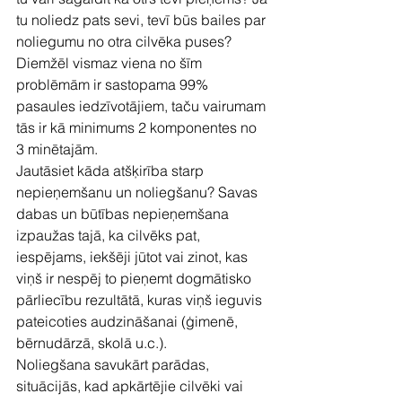
tu noliedz pats sevi, tevī būs bailes par 
noliegumu no otra cilvēka puses? 
Diemžēl vismaz viena no šīm 
problēmām ir sastopama 99% 
pasaules iedzīvotājiem, taču vairumam 
tās ir kā minimums 2 komponentes no 
3 minētajām.
Jautāsiet kāda atšķirība starp 
nepieņemšanu un noliegšanu? Savas 
dabas un būtības nepieņemšana 
izpaužas tajā, ka cilvēks pat, 
iespējams, iekšēji jūtot vai zinot, kas 
viņš ir nespēj to pieņemt dogmātisko 
pārliecību rezultātā, kuras viņš ieguvis 
pateicoties audzināšanai (ģimenē, 
bērnudārzā, skolā u.c.).
Noliegšana savukārt parādas, 
situācijās, kad apkārtējie cilvēki vai 