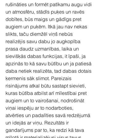
rušināties un formēt patīkamu augu vidi 
un atmosfēru, stādīs puķes un ravēs 
dobītes, būs maigs un gādīgs pret 
augiem un puķēm. Itkā jau nav nekas 
slikts, taču diemžēl viņš nebūs 
realizējis savu dabu jo augkopība 
prasa daudz uzmanības, laika un 
sievišķās dabas funkcijas, it īpaši, ja 
apzinās to kā savu būtību un ja patiesā 
daba netiek realizēta, tad dabas dotais 
ķermenis sāk slimot. Pareizais 
risinājums atkal būtu sastapt sievieti, 
kuras būtība atbilst arī mīlestībai pret 
augiem un to vairošanai, nodrošināt 
viņai iespēju ar to nodarboties, 
atvērties un padalīties savā redzējumā 
un idejās ar viņu. Rezultāts ir 
gandarījums par to, ka redzi kā tava 
mīļotā ir materializējusi visus tavus 