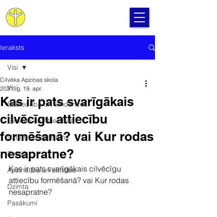
Cilvēka Apziņas Skola
Ieraksts
Visi
Cilvēka Apziņas skola
Visi
2021. g. 19. apr.
Kas ir pats svarīgākais
Sabiedrība un Tendences
cilvēcīgu attiecību
Ģimene un Attiecības
formēšanā? vai Kur rodas
Uzturs un Veselums
nesapratne?
Svētki
Kas ir pats svarīgākais cilvēcīgu 
Apzinātība un attīstība
attiecību formēšanā? vai Kur rodas 
Dzimta
nesapratne?
Pasākumi