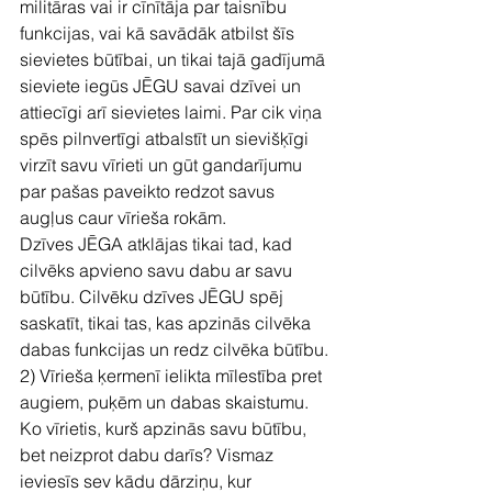
militāras vai ir cīnītāja par taisnību 
funkcijas, vai kā savādāk atbilst šīs 
sievietes būtībai, un tikai tajā gadījumā 
sieviete iegūs JĒGU savai dzīvei un 
attiecīgi arī sievietes laimi. Par cik viņa 
spēs pilnvertīgi atbalstīt un sievišķīgi 
virzīt savu vīrieti un gūt gandarījumu 
par pašas paveikto redzot savus 
augļus caur vīrieša rokām.
Dzīves JĒGA atklājas tikai tad, kad 
cilvēks apvieno savu dabu ar savu 
būtību. Cilvēku dzīves JĒGU spēj 
saskatīt, tikai tas, kas apzinās cilvēka 
dabas funkcijas un redz cilvēka būtību.
2) Vīrieša ķermenī ielikta mīlestība pret 
augiem, puķēm un dabas skaistumu. 
Ko vīrietis, kurš apzinās savu būtību, 
bet neizprot dabu darīs? Vismaz 
ieviesīs sev kādu dārziņu, kur 