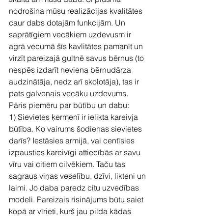
nodrošina mūsu realizācijas kvalitātes 
caur dabs dotajām funkcijām. Un 
saprātīgiem vecākiem uzdevusm ir 
agrā vecumā šīs kavlitātes pamanīt un 
virzīt pareizajā gultnē savus bērnus (to 
nespēs izdarīt neviena bērnudārza 
audzinātāja, nedz arī skolotāja), tas ir 
pats galvenais vecāku uzdevums.
Pāris piemēru par būtību un dabu:
1) Sievietes ķermenī ir ielikta kareivja 
būtība. Ko vairums šodienas sievietes 
darīs? Iestāsies armijā, vai centīsies 
izpausties kareivīgi attiecībās ar savu 
vīru vai citiem cilvēkiem. Taču tas 
sagraus viņas veselību, dzīvi, likteni un 
laimi. Jo daba paredz citu uzvedības 
modeli. Pareizais risinājums būtu saiet 
kopā ar vīrieti, kurš jau pilda kādas 