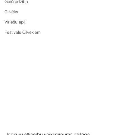
Gaišredzība
Cilvēks
Vīriešu apļi
Festivāls Cilvēkiem
Jebkuru attiecību veiksmīguma atslēga 