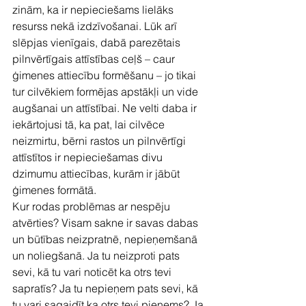
zinām, ka ir nepieciešams lielāks 
resurss nekā izdzīvošanai. Lūk arī 
slēpjas vienīgais, dabā parezētais 
pilnvērtīgais attīstības ceļš – caur 
ģimenes attiecību formēšanu – jo tikai 
tur cilvēkiem formējas apstākļi un vide 
augšanai un attīstībai. Ne velti daba ir 
iekārtojusi tā, ka pat, lai cilvēce 
neizmirtu, bērni rastos un pilnvērtīgi 
attīstītos ir nepieciešamas divu 
dzimumu attiecības, kurām ir jābūt 
ģimenes formātā.
Kur rodas problēmas ar nespēju 
atvērties? Visam sakne ir savas dabas 
un būtības neizpratnē, nepieņemšanā 
un noliegšanā. Ja tu neizproti pats 
sevi, kā tu vari noticēt ka otrs tevi 
sapratīs? Ja tu nepieņem pats sevi, kā 
tu vari sagaidīt ka otrs tevi pieņems? Ja 