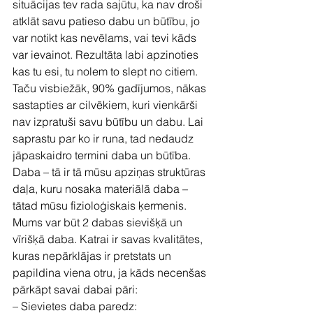
situācijas tev rada sajūtu, ka nav droši 
atklāt savu patieso dabu un būtību, jo 
var notikt kas nevēlams, vai tevi kāds 
var ievainot. Rezultāta labi apzinoties 
kas tu esi, tu nolem to slept no citiem.
Taču visbiežāk, 90% gadījumos, nākas 
sastapties ar cilvēkiem, kuri vienkārši 
nav izpratuši savu būtību un dabu. Lai 
saprastu par ko ir runa, tad nedaudz 
jāpaskaidro termini daba un būtība.
Daba – tā ir tā mūsu apziņas struktūras 
daļa, kuru nosaka materiālā daba – 
tātad mūsu fizioloģiskais ķermenis. 
Mums var būt 2 dabas sievišķā un 
vīrišķā daba. Katrai ir savas kvalitātes, 
kuras nepārklājas ir pretstats un 
papildina viena otru, ja kāds necenšas 
pārkāpt savai dabai pāri:
– Sievietes daba paredz: 