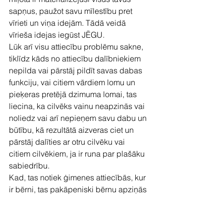
sapņus, paužot savu mīlestību pret 
vīrieti un viņa idejām. Tādā veidā 
vīrieša idejas iegūst JĒGU.
Lūk arī visu attiecību problēmu sakne, 
tiklīdz kāds no attiecību dalībniekiem 
nepilda vai pārstāj pildīt savas dabas 
funkciju, vai citiem vārdiem lomu un 
pieķeras pretējā dzimuma lomai, tas 
liecina, ka cilvēks vainu neapzinās vai 
noliedz vai arī nepieņem savu dabu un 
būtību, kā rezultātā aizveras ciet un 
pārstāj dalīties ar otru cilvēku vai 
citiem cilvēkiem, ja ir runa par plašāku 
sabiedrību.
Kad, tas notiek ģimenes attiecībās, kur 
ir bērni, tas pakāpeniski bērnu apziņās 
like pmatus uz dzimum lomu maiņām, 
kas arī noved dzīvē pie nespējas 