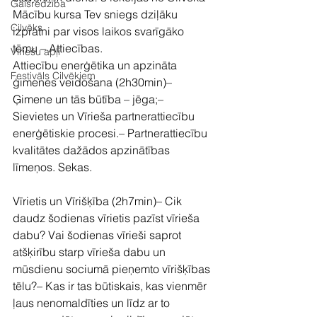
Gaišredzība
Mācību kursa Tev sniegs dziļāku 
Cilvēks
izpratni par visos laikos svarīgāko 
tēmu – Attiecības.
Vīriešu apļi
Attiecību enerģētika un apzināta 
Festivāls Cilvēkiem
ģimenes veidošana (2h30min)– 
Ģimene un tās būtība – jēga;– 
Sievietes un Vīrieša partnerattiecību 
enerģētiskie procesi.– Partnerattiecību 
kvalitātes dažādos apzinātības 
līmeņos. Sekas.
Vīrietis un Vīrišķība (2h7min)– Cik 
daudz šodienas vīrietis pazīst vīrieša 
dabu? Vai šodienas vīrieši saprot 
atšķirību starp vīrieša dabu un 
mūsdienu sociumā pieņemto vīrišķības 
tēlu?– Kas ir tas būtiskais, kas vienmēr 
ļaus nenomaldīties un līdz ar to 