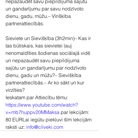
nepazaudēt savu piepildījuma sajūtu 
un gandarījumu par savu nodzīvoto 
dienu, gadu, mūžu.– Vīrišķība 
partnerattiecībās.
Sieviete un Sievišķība (3h2min)– Kas ir 
tas būtiskais, kas sievietei ļauj 
nenomaldīties šodienas sociālajā vidē 
un nepazaudēt savu piepildijuma 
sajūtu un gandarījumu par nodzīvoto 
dienu, gadu un mūžu?– Sievišķība 
partnerattiecībās.– Ar ko sākt un kur 
virzīties?
Ieskatam par Attiecību tēmu: 
https://www.youtube.com/watch?
v=mb7huppv20MMaksa
 par lekcijām: 
80 EURLai iegūtu piekļuvi šīm lekcijām 
raksti uz: 
info@cilveki.com