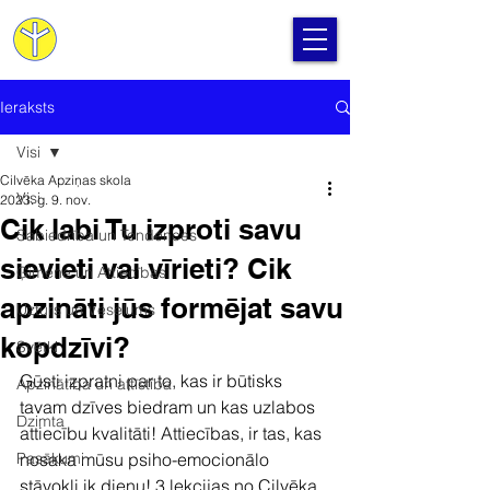
Cilvēka Apziņas Skola
Ieraksts
Visi
Cilvēka Apziņas skola
Visi
2023. g. 9. nov.
Cik labi Tu izproti savu
Sabiedrība un Tendences
sievieti vai vīrieti? Cik
Ģimene un Attiecības
apzināti jūs formējat savu
Uzturs un Veselums
kopdzīvi?
Svētki
Gūsti izpratni par to, kas ir būtisks 
Apzinātība un attīstība
tavam dzīves biedram un kas uzlabos 
Dzimta
attiecību kvalitāti! Attiecības, ir tas, kas 
Pasākumi
nosaka mūsu psiho-emocionālo 
stāvokli ik dienu! 3 lekcijas no Cilvēka 